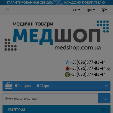
грн.
Язык
+38(096)877-83-44
+38(095)877-83-44
+38(073)877-83-44
0
Tоваров,
на
0.00 грн.
КАТЕГОРИИ