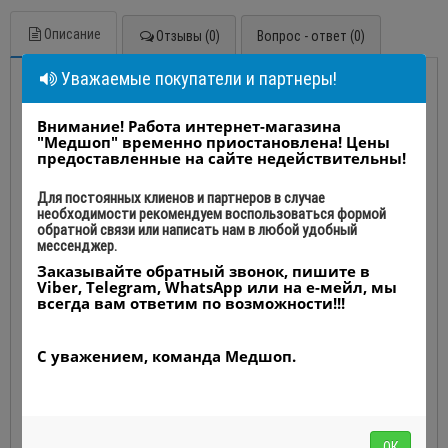
Описание
Отзывы (0)
Вопрос - ответ (0)
Уважаемые покупатели и партнеры!
Эндоскопический LED-
Внимание! Работа интернет-магазина
осветитель SHREK SY-
"Медшоп" временно приостановлена! Цены
предоставленные на сайте недействительны!
GW1000L
Для постоянных клиенов и партнеров в случае
необходимости рекомендуем воспользоваться формой
Производство: Shanghai Shiyin Photoelectric Instrument Co., Ltd.,
обратной связи или написать нам в любой удобный
Китай
мессенджер.
Заказывайте обратный звонок, пишите в
Viber, Telegram, WhatsApp или на е-мейл, мы
всегда вам ответим по возможности!!!
Видео эндоскопический LED-осветитель
С уважением, команда Медшоп.
SHREK SY-GW1000L
ОК