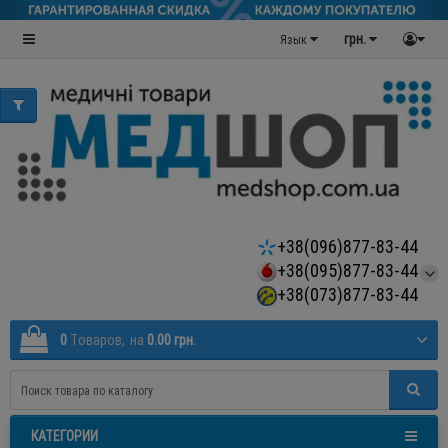
грн.
Язык
+38(096)877-83-44
+38(095)877-83-44
+38(073)877-83-44
0
Tоваров,
на
0.00 грн.
КАТЕГОРИИ