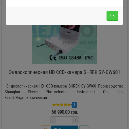
ОК
Эндоскопическая HD CCD-камера SHREK SY-GW601
Эндоскопическая HD CCD-камера SHREK SY-GW601Производство:
Shanghai Shiyin Photoelectric Instrument Co., Ltd.,
Китай Эндоскопическая..
1
66 990.00 грн.
-
+