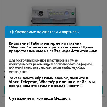
Уважаемые покупатели и партнеры!
Внимание! Работа интернет-магазина
"Медшоп" временно приостановлена! Цены
предоставленные на сайте недействительны!
Видеосистема Fujinon EPX-4450HD
Для постоянных клиенов и партнеров в случае
необходимости рекомендуем воспользоваться формой
Цифровая видоэндоскопическая система FUJINON EPX-
обратной связи или написать нам в любой удобный
4450HDПроизводство Fujifilm, Япония Цифровая
мессенджер.
видоэндоскопическая система FUJINO..
Заказывайте обратный звонок, пишите в
Viber, Telegram, WhatsApp или на е-мейл, мы
0
всегда вам ответим по возможности!!!
УЗНАТЬ ЦЕНУ
С уважением, команда Медшоп.