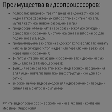
Преимущества видеопроцессоров:
полностью цифровой тракт передачи видеокартинки без
недостатков характерных фиброоптике - битые пиксели,
мутная картинка, низкое разрешение и пр.);
процессоры объединят в себе сразу несколько функций -
обработки изображения, источника света и вибронасос для
подачи воздуха/воды;
программируемые кнопки на эндоскопах позволяют привязать
например функцию "стоп-кадра" или переключение режимов
коррекции изображения;
фильтры, стабилизирующие изображение при дрожании руки
специалиста (в HD-процессорах);
функция i-scan с автоматической подстройкой изображения
для лучшей визуализации тканевых структур и сосудистой
сетки;
широкий выбор видеовыходов для одновременной передачи
сигнала на монитор и компьютер.
Купить видеопроцессор эндоскопический в Украине - компания
Medshop | Эндоскопия