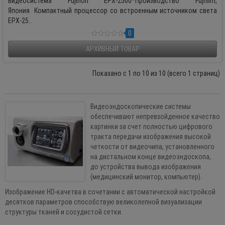
Видеосистема Fujinon EPX-2500*Производство Fujifilm,
Япония Компактный процессор со встроенным источником света
EPX-25..
0
АРХИВНЫЙ ТОВАР
Показано с 1 по 10 из 10 (всего 1 страниц)
Видеоэндоскопические системы
обеспечивают непревзойденное качество
картинки за счет полностью цифрового
тракта передачи изображения высокой
четкости от видеочипа, установленного
на дистальном конце видеоэндоскопа,
до устройства вывода изображения
(медицинский монитор, компьютер).
Изображение HD-качетва в сочетании с автоматической настройкой
десятков параметров способствую великолепной визуализации
структуры тканей и сосудистой сетки.