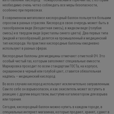
изготовления. Кислород – пожароопасный и горючий газ, с которым
необходимо очень четко соблюдать все меры безопасности,
особенно при перевозках.
В современном мегаполисе кислородный баллон пользуется большим
спросом в разных отраслях. Кислород в свою очередь может быть в
газообразном виде (бесцветная смесь), в жидком виде (голубая
смесь) и в твердом виде (кристаллы синего цвета). Два первых типа
(жидкий и газообразный) делятся на промышленный и медицинский
тип кислорода. На практике кислородные баллоны ежедневно
используют в разных сферах.
Кислородные баллоны для медицины отмечают отметкой ОЧ. Это
особый чистый газ, которым заполняют специальные емкости.
Маркировка проходит по всем стандартам ГОСТа, на корпусе,
окрашенном в черный или голубой цвет, ставится обязательная
надпись – медицинский кислород.
Во всех случаях кислород используют исключительно заправленным.
Сам по себе он взрывоопасен, и как окислитель может вступить в
реакцию с другим веществом, выступив катализатором для взрыва
или горения.
Сегодня, кислородный баллон можно купить в каждом городе, в
специальных интернет-магазинах, которые продают, хранят, сдают в