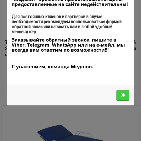
предоставленные на сайте недействительны!
Для постоянных клиенов и партнеров в случае
необходимости рекомендуем воспользоваться формой
Тележка приборная медицинская с креплением под
обратной связи или написать нам в любой удобный
мессенджер.
два монитора Farmatic МТМ-2-NATA SL
Заказывайте обратный звонок, пишите в
Тележка приборная медицинская Farmatic МТМ-2-NATA
Viber, Telegram, WhatsApp или на е-мейл, мы
SLПроизводитель: ООО «НАТА ГРУПП», Украина Тележка приборная
всегда вам ответим по возможности!!!
медицинская ..
0
С уважением, команда Медшоп.
25 700.00 грн.
-
+
В корзину
ОК