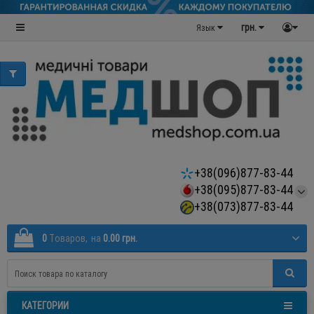
грн.
Язык
+38(096)877-83-44
+38(095)877-83-44
+38(073)877-83-44
0
Tоваров,
на
0.00 грн.
КАТЕГОРИИ