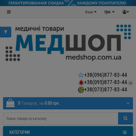
грн.
Язык
+38(096)877-83-44
+38(095)877-83-44
+38(073)877-83-44
0
Tоваров,
на
0.00 грн.
КАТЕГОРИИ