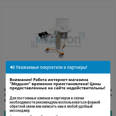
Уважаемые покупатели и партнеры!
Комплекс для восстановления и развития мелкой
Внимание! Работа интернет-магазина
моторики Amadeo
"Медшоп" временно приостановлена! Цены
предоставленные на сайте недействительны!
Комплекс для восстановления и развития мелкой моторики
AmadeoПроизводитель: Tyrosolution, Германия Комплекс для
Для постоянных клиенов и партнеров в случае
восстановле..
необходимости рекомендуем воспользоваться формой
обратной связи или написать нам в любой удобный
0
мессенджер.
УЗНАТЬ ЦЕНУ