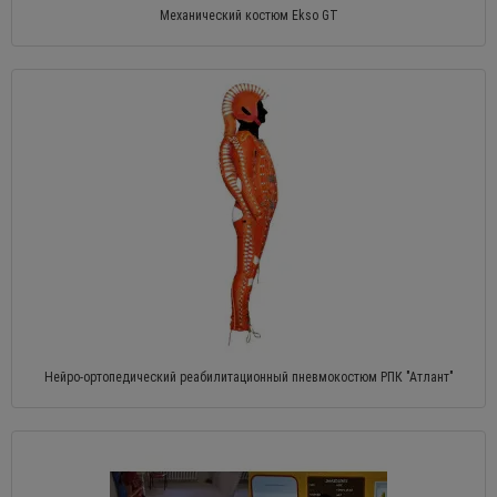
Механический костюм Ekso GT
Нейро-ортопедический реабилитационный пневмокостюм РПК "Атлант"