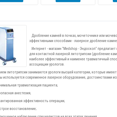
Дробление камней в почках, мочеточнике или мочево
эффективными способами - лазерное дробление камней
Интернет - магазин "Medshop - Эндоскоп" предлагает
для контактной лазерной литотрипсии (дробление камн
наиболее эффективный и наименее травматичный спос
ассоциации урологов.
ием литотрипсии занимаются урологи высшей категории, которые имеют
ы используется современное лазерное оборудование, достоинствами ис
нимальная травматизация пациента;
зопасная анестезия;
рантированная эффективность операции;
строе восстановление;
лноценное наблюдение специалистов на всех этапах лечения.