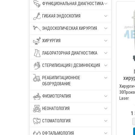
ФУНКЦИОНАЛЬНАЯ ДИАГНОСТИКА
ГИБКАЯ ЭНДОСКОПИЯ
ЭНДОСКОПИЧЕСКАЯ ХИРУРГИЯ
ХИРУРГИЯ
ЛАБОРАТОРНАЯ ДИАГНОСТИКА
СТЕРИЛИЗАЦИЯ | ДЕЗИНФЕКЦИЯ
хиру
РЕАБИЛИТАЦИОННОЕ
ОБОРУДОВАНИЕ
Хирурги
30Произ
ФИЗИОТЕРАПИЯ
Laser 
Гольми
НЕОНАТОЛОГИЯ
YAG лазе
1 
СТОМАТОЛОГИЯ
ОФТАЛЬМОЛОГИЯ