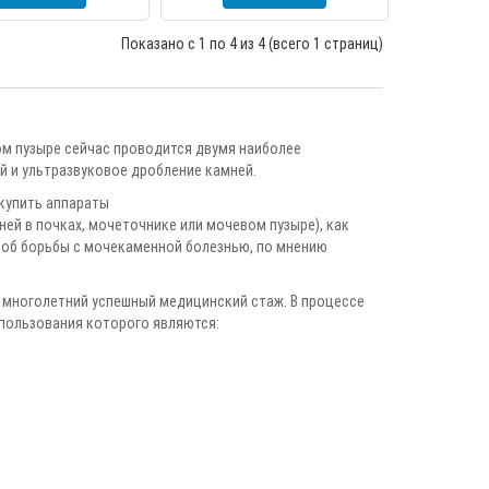
Показано с 1 по 4 из 4 (всего 1 страниц)
м пузыре сейчас проводится двумя наиболее
 и ультразвуковое дробление камней.
 купить аппараты
ей в почках, мочеточнике или мочевом пузыре), как
об борьбы с мочекаменной болезнью, по мнению
 многолетний успешный медицинский стаж. В процессе
пользования которого являются: