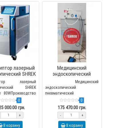
иптор лазерный
Медицинский
опический SHREK
эндоскопический
erPulse 80W
пневматический
иптор лазерный
Медицинский
литотриптер SHREK ELE
опический SHREK
эндоскопический
se 80WПроизводство
пневматический
Китай Литотриптор
литотриптер SHREK
0
0
ый медицинский
ELEВыходное давление: 0-7
25 000.00 грн.
175 470.00 грн.
барВходное давление: 5-8
+
-
+
барЧаст..
В корзину
В корзину