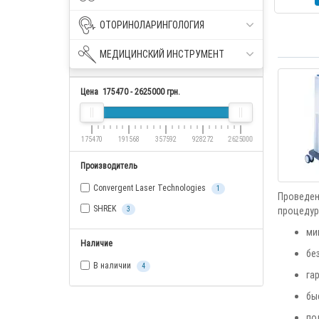
ОТОРИНОЛАРИНГОЛОГИЯ
МЕДИЦИНСКИЙ ИНСТРУМЕНТ
Параметры
Цена
175470
-
2625000
грн.
175470
191568
357592
928272
2625000
Производитель
Convergent Laser Technologies
1
Проведен
SHREK
процедур
3
ми
Наличие
бе
В наличии
4
га
бы
по