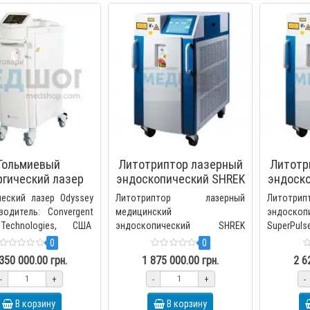
Гольмиевый
Литотриптор лазерный
Литотр
ргический лазер
эндоскопический SHREK
эндоск
Odyssey 30
SuperPulse 40W
Sup
ческий лазер Odyssey
Литотриптор лазерный
Литотр
водитель: Convergent
медицинский
эндоск
Technologies, США
эндоскопический SHREK
SuperPul
евый хирургический
SuperPulse 40WПроизводство
Shrek, 
0
0
р&n..
Shrek, Китай Литотриптор
лазерн
350 000.00 грн.
1 875 000.00 грн.
2 6
лазерный эндоско..
эндоско..
-
+
-
+
-
В корзину
В корзину