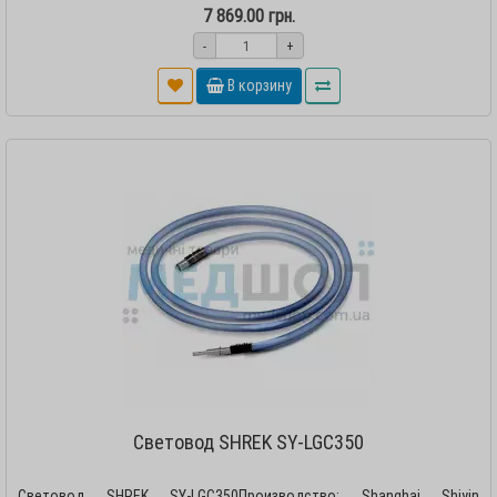
7 869.00 грн.
-
+
В корзину
Световод SHREK SY-LGC350
Световод SHREK SY-LGC350Производство: Shanghai Shiyin