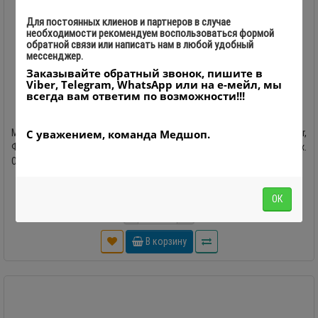
Для постоянных клиенов и партнеров в случае
необходимости рекомендуем воспользоваться формой
обратной связи или написать нам в любой удобный
мессенджер.
Заказывайте обратный звонок, пишите в
Viber, Telegram, WhatsApp или на е-мейл, мы
всегда вам ответим по возможности!!!
Матрацы для каталок Merivaara Antistatic
Матрацы для каталок Merivaara AntistaticПроизводство Lojer,
С уважением, команда Медшоп.
Финляндия Матрацы предназначены для каталок в больницах.
Основание: ..
0
8 190.00 грн.
ОК
-
+
В корзину