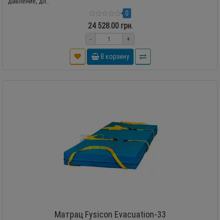
давление, дл..
0
24 528.00 грн.
-
+
В корзину
Матрац Fysicon Evacuation-33