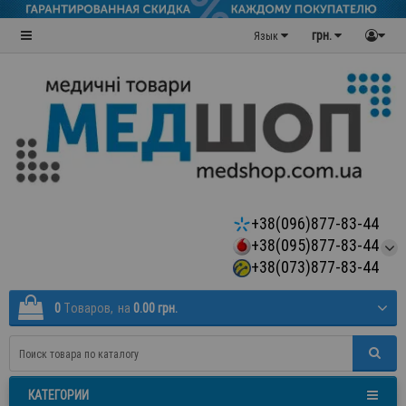
грн.
Язык
+38(096)877-83-44
+38(095)877-83-44
+38(073)877-83-44
0
Tоваров,
на
0.00 грн.
КАТЕГОРИИ