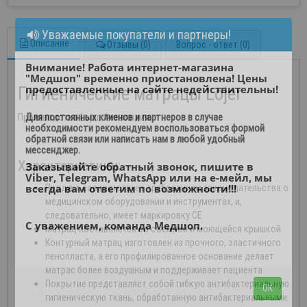
Уважаемые покупатели и партнеры!
Описание
Отзывы (0)
Вопрос - ответ (0)
Внимание! Работа интернет-магазина
"Медшоп" временно приостановлена! Цены
Гигиенические матрацы Lojer
предоставленные на сайте недействительны!
Для постоянных клиенов и партнеров в случае
Производство Lojer, Финляндия
необходимости рекомендуем воспользоваться формой
обратной связи или написать нам в любой удобный
мессенджер.
Характеристики:
Заказывайте обратный звонок, пишите в
Viber, Telegram, WhatsApp или на е-мейл, мы
Продукт соответствует требованиям законодательства о
всегда вам ответим по возможности!!!
медицинском оборудовании и инструментах, и,
следовательно, имеет маркировку CE
С уважением, команда Медшоп.
Матрац поставляется со съемной и моющейся крышкой
Контурный матрац изготовлен из прочного, эластичного
пенопласта, а его профилированное основание делает
матрас более воздушным и поддерживает пациента
Покрытие представляет собой гибкую антибактериальную
ОК
гигиеническую ткань, обработанную антибактериальными