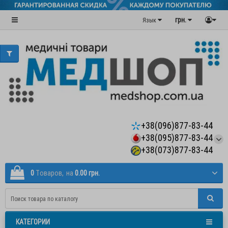
грн.
Язык
+38(096)877-83-44
+38(095)877-83-44
+38(073)877-83-44
0
Tоваров,
на
0.00 грн.
КАТЕГОРИИ