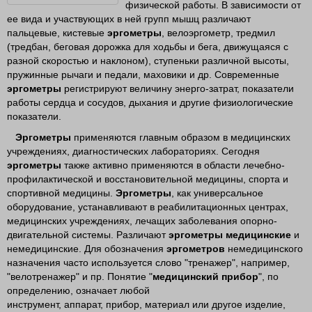
физической работы. В зависимости от
ее вида и участвующих в ней групп мышц различают
пальцевые, кистевые
эргометры
, велоэргометр, тредмил
(тредбан, беговая дорожка для ходьбы и бега, движущаяся с
разной скоростью и наклоном), ступеньки различной высоты,
пружинные рычаги и педали, маховики и др. Современные
эргометры
регистрируют величину энерго-затрат, показатели
работы сердца и сосудов, дыхания и другие физиологические
показатели.
Эргометры
применяются главным образом в медицинских
учреждениях, диагностических лабораториях. Сегодня
эргометры
также активно применяются в области лечебно-
профилактической и восстановительной медицины, спорта и
спортивной медицины.
Эргометры
, как универсальное
оборудование, устанавливают в реабилитационных центрах,
медицинских учреждениях, лечащих заболевания опорно-
двигательной системы. Различают
эргометры медицинские
и
немедицинские. Для обозначения
эргометров
немедицинского
назначения часто используется слово "тренажер", например,
"велотренажер" и пр. Понятие "
медицинский прибор
", по
определению, означает любой
инструмент, аппарат, прибор, материал или другое изделие,