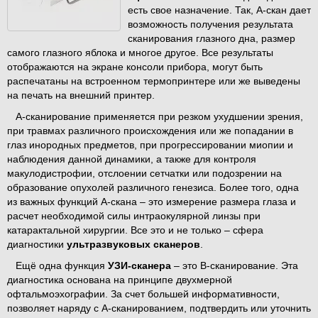
есть свое назначение. Так, А-скан дает
возможность получения результата
сканирования глазного дна, размер
самого глазного яблока и многое другое. Все результаты
отображаются на экране консоли прибора, могут быть
распечатаны на встроенном термопринтере или же выведены
на печать на внешний принтер.
А-сканирование применяется при резком ухудшении зрения,
при травмах различного происхождения или же попадании в
глаз инородных предметов, при прогрессировании миопии и
наблюдения данной динамики, а также для контроля
макулодистрофии, отслоении сетчатки или подозрении на
образование опухолей различного генезиса. Более того, одна
из важных функций А-скана – это измерение размера глаза и
расчет необходимой силы интраокулярной линзы при
катарактальной хирургии. Все это и не только – сфера
диагностики
ультразвуковых сканеров
.
Ещё одна функция
УЗИ-сканера
– это В-сканирование. Эта
диагностика основана на принципе двухмерной
офтальмоэхографии. За счет большей информативности,
позволяет наряду с А-сканированием, подтвердить или уточнить