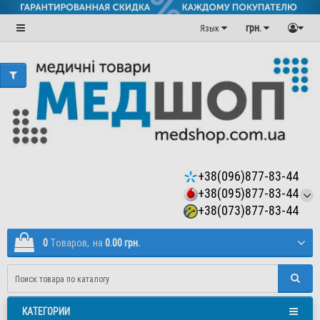
грн.
Язык
+38(096)877-83-44
+38(095)877-83-44
+38(073)877-83-44
0
Tоваров,
на
0.00 грн.
КАТЕГОРИИ