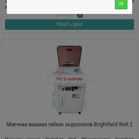
дезинфекции гибких эндоскопов в автоматическом
ОК
режиме. Технические и ф..
0
УЗНАТЬ ЦЕНУ
Нет в наличии
Моечная машина гибких эндоскопов Brightfield Well 2