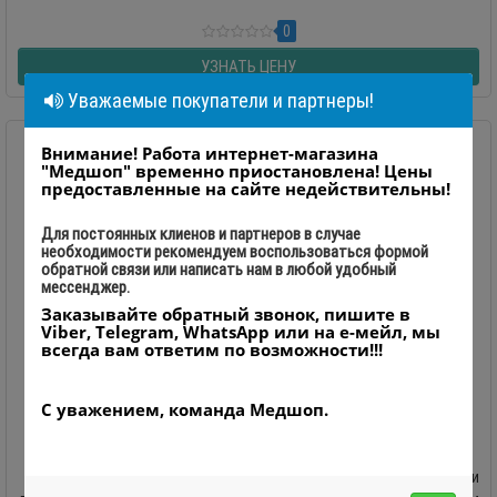
0
УЗНАТЬ ЦЕНУ
Уважаемые покупатели и партнеры!
Внимание! Работа интернет-магазина
"Медшоп" временно приостановлена! Цены
предоставленные на сайте недействительны!
Для постоянных клиенов и партнеров в случае
необходимости рекомендуем воспользоваться формой
обратной связи или написать нам в любой удобный
мессенджер.
Заказывайте обратный звонок, пишите в
Viber, Telegram, WhatsApp или на е-мейл, мы
всегда вам ответим по возможности!!!
С уважением, команда Медшоп.
Установка для мойки и дезинфекции гибких
эндоскопов Scope Jet
Репроцессор эндоскопов Scope Jet – установка для мойки и