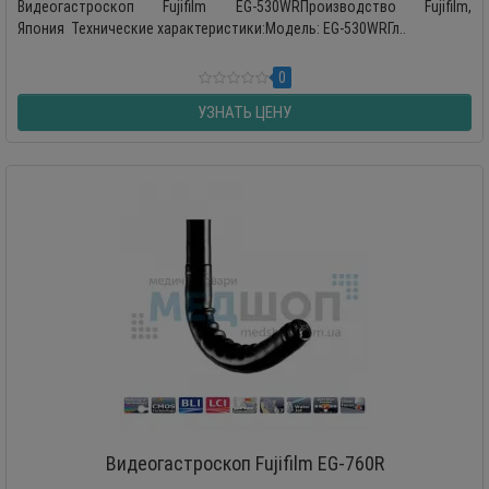
Видеогастроскоп Fujifilm EG-530WRПроизводство Fujifilm,
Япония Технические характеристики:Модель: EG-530WRГл..
0
УЗНАТЬ ЦЕНУ
Видеогастроскоп Fujifilm EG-760R