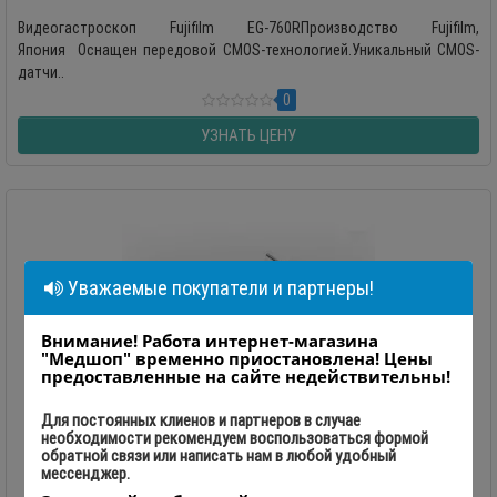
Видеогастроскоп Fujifilm EG-760RПроизводство Fujifilm,
Япония Оснащен передовой CMOS-технологией.Уникальный CMOS-
датчи..
0
УЗНАТЬ ЦЕНУ
Уважаемые покупатели и партнеры!
Внимание! Работа интернет-магазина
"Медшоп" временно приостановлена! Цены
предоставленные на сайте недействительны!
Для постоянных клиенов и партнеров в случае
необходимости рекомендуем воспользоваться формой
обратной связи или написать нам в любой удобный
мессенджер.
Видеогастроскоп HUGER GVE-2100