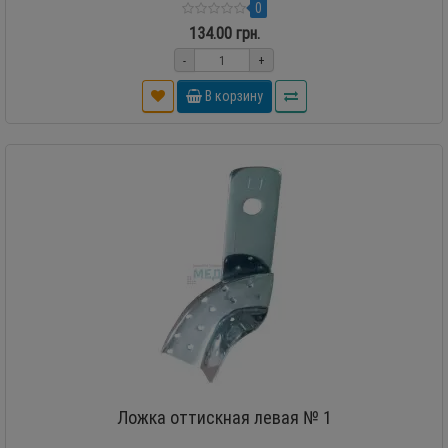
0
134.00 грн.
-
+
В корзину
Ложка оттискная левая № 1