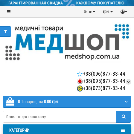
грн.
Язык
+38(096)877-83-44
+38(095)877-83-44
+38(073)877-83-44
0
Tоваров,
на
0.00 грн.
КАТЕГОРИИ