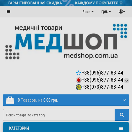
грн.
Язык
+38(096)877-83-44
+38(095)877-83-44
+38(073)877-83-44
0
Tоваров,
на
0.00 грн.
КАТЕГОРИИ