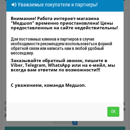
Уважаемые покупатели и партнеры!
Внимание! Работа интернет-магазина
"Медшоп" временно приостановлена! Цены
предоставленные на сайте недействительны!
Для постоянных клиенов и партнеров в случае
необходимости рекомендуем воспользоваться формой
обратной связи или написать нам в любой удобный
мессенджер.
Заказывайте обратный звонок, пишите в
Viber, Telegram, WhatsApp или на е-мейл, мы
всегда вам ответим по возможности!!!
С уважением, команда Медшоп.
Современный рентген-диагностический комплекс на
2 рабочих места OPERA RT20
Производство «GMM», Италия Рентген-диагностический комплекс
OPERA RT20 – это удобный и компактный прибор для проведения
ОК
рентгенографии..
0