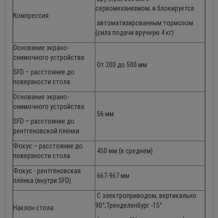
сервомеханизмом; и блокируется
Компрессия
автоматизированным тормозом
(сила подачи вручную 4 кг)
Основание экрано-
снимочного устройства
От 200 до 500 мм
SFD – расстояние до
поверхности стола
Основание экрано-
снимочного устройства
56 мм
SFD – расстояние до
рентгеновской плёнки
Фокус – расстояние до
450 мм (в среднем)
поверхности стола
Фокус - рентгеновская
667-967 мм
плёнка (внутри SFD)
С электроприводом, вертикально
90°;Тренделенбург -15°
Наклон стола