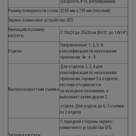
(скорость 4°/с, регулируемая)
Размер поверхности стола
2100 мм х 770 мм (плоский)
Экрано-снимочное устройство SFD:
Имеющийся размер
С 18х24 до 35х35см (8х10" до 14х14")
кассеты
Направленные: 1, 2, 3, 4;
Отделы
классификация по нескольким
признакам: 4е : 6 : 8
Для отделов 2, 3, 4 для
классификации по нескольким
признакам, парами 2-х отделов,
система отодвигается
Высокоскоростная съемка
на исходное положение, и
выполняет затем другие 2
отдела. Для отдела до 6, 3 съемки
по 2 отдела
С передней стороны экрано-
снимочного устройства SFD,
Загрузка кассеты