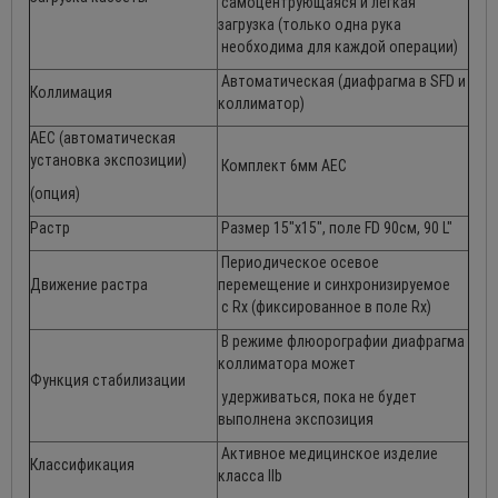
самоцентрующаяся и легкая
загрузка (только одна рука
необходима для каждой операции)
Автоматическая (диафрагма в SFD и
Коллимация
коллиматор)
АЕС (автоматическая
установка экспозиции)
Комплект 6мм АЕС
(опция)
Растр
Размер 15"х15", поле FD 90см, 90 L"
Периодическое осевое
Движение растра
перемещение и синхронизируемое
с Rx (фиксированное в поле Rx)
В режиме флюорографии диафрагма
коллиматора может
Функция стабилизации
удерживаться, пока не будет
выполнена экспозиция
Активное медицинское изделие
Классификация
класса IIb