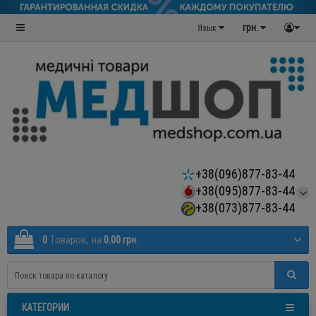
грн.
Язык
+38(096)877-83-44
+38(095)877-83-44
+38(073)877-83-44
0
Tоваров,
на
0.00 грн.
КАТЕГОРИИ