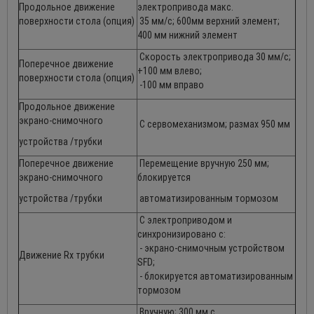
Продольное движение
электропривода макс.
поверхности стола (опция)
35 мм/с; 600мм верхний элемент;
400 мм нижний элемент
Скорость электропривода 30 мм/с;
Поперечное движение
+100 мм влево;
поверхности стола (опция)
-100 мм вправо
Продольное движение
экрано-снимочного
С сервомеханизмом; размах 950 мм
устройства /трубки
Поперечное движение
Перемещение вручную 250 мм;
экрано-снимочного
блокируется
устройства /трубки
автоматизированным тормозом
С электроприводом и
синхронизировано с:
- экрано-снимочным устройством
Движение Rx трубки
SFD;
- блокируется автоматизированным
тормозом
Вручную; 300 мм с