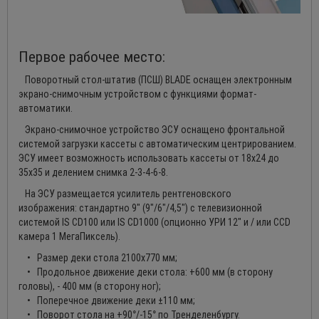
Первое рабочее место:
Поворотный стол-штатив (ПСШ) BLADE оснащен электронным
экрано-снимочным устройством с функциями формат-
автоматики.
Экрано-снимочное устройство ЭСУ оснащено фронтальной
системой загрузки кассеты с автоматическим центрированием.
ЭСУ имеет возможность использовать кассеты от 18х24 до
35х35 и делением снимка 2-3-4-6-8.
На ЭСУ размещается усилитель рентгеновского
изображения: стандартно 9" (9"/6"/4,5") с телевизионной
системой IS CD100 или IS CD1000 (опционно УРИ 12" и / или CCD
камера 1 МегаПиксель).
• Размер деки стола 2100х770 мм;
• Продольное движение деки стола: +600 мм (в сторону
головы), - 400 мм (в сторону ног);
• Поперечное движение деки ±110 мм;
• Поворот стола на +90°/-15° по Тренделенбургу.