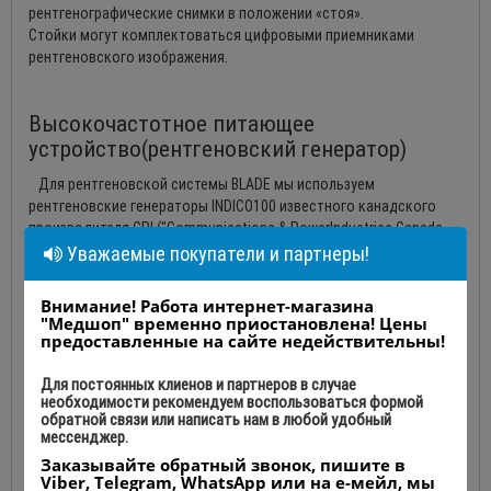
рентгенографические снимки в положении «стоя».
Стойки могут комплектоваться цифровыми приемниками
рентгеновского изображения.
Высокочастотное питающее
устройство(рентгеновский генератор)
Для рентгеновской системы BLADE мы используем
рентгеновские генераторы INDICO100 известного канадского
производителя CPI ("Communications & PowerIndustries Canada
Inc."). Используются высокочастотные рентгеновские питающие
Уважаемые покупатели и партнеры!
устройства (400 kHz) мощностью 50 kW, 65 kW, 80 kW.
Внимание! Работа интернет-магазина
"Медшоп" временно приостановлена! Цены
предоставленные на сайте недействительны!
Рентгеновские излучатели
Для постоянных клиенов и партнеров в случае
Для комплектации комплекса для рентгеноскопии и
необходимости рекомендуем воспользоваться формой
рентгенографии используются излучатели производства IAE
обратной связи или написать нам в любой удобный
(Италия), Toshiba (Япония), (опционно: Dunlee (Германия)).
мессенджер.
Заказывайте обратный звонок, пишите в
Viber, Telegram, WhatsApp или на е-мейл, мы