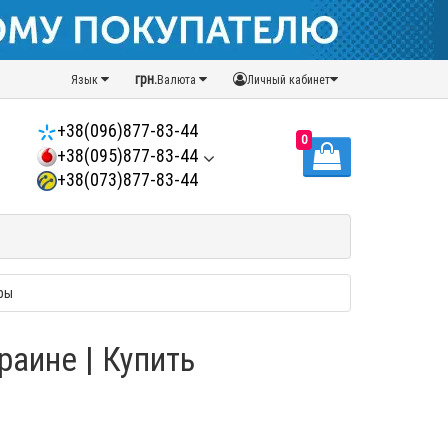
грн.
Язык
Валюта
Личный кабинет
+38(096)877-83-44
0
+38(095)877-83-44
+38(073)877-83-44
ры
раине | Купить