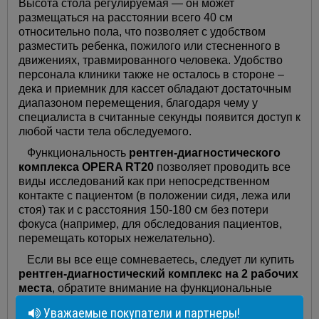
Высота стола регулируемая — он может
размещаться на расстоянии всего 40 см
относительно пола, что позволяет с удобством
разместить ребенка, пожилого или стесненного в
движениях, травмированного человека. Удобство
персонала клиники также не осталось в стороне –
дека и приемник для кассет обладают достаточным
диапазоном перемещения, благодаря чему у
специалиста в считанные секунды появится доступ к
любой части тела обследуемого.
Функциональность
рентген-диагностического
комплекса OPERA RT20
позволяет проводить все
виды исследований как при непосредственном
контакте с пациентом (в положении сидя, лежа или
стоя) так и с расстояния 150-180 см без потери
фокуса (например, для обследования пациентов,
перемещать которых нежелательно).
Если вы все еще сомневаетесь, следует ли купить
рентген-диагностический комплекс на 2 рабочих
места
, обратите внимание на функциональные
преимущества предлагаемой модели. Благодаря
Уважаемые покупатели и партнеры!
оптимизированному конструктиву
OPERA RT20
вы