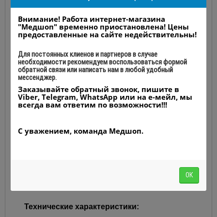
сможете не только сэкономить на оснащении
рентген-кабинета, но и более рационально
Внимание! Работа интернет-магазина
"Медшоп" временно приостановлена! Цены
использовать полезное пространство. Стол
предоставленные на сайте недействительны!
аппарата оснащен плавающей декой, положение
которой может регулироваться в любой плоскости.
Для постоянных клиенов и партнеров в случае
Прибор оснащен устройствами "Поттера-Букки" с
необходимости рекомендуем воспользоваться формой
удобными съемными решетками отсеивания. Трубка
обратной связи или написать нам в любой удобный
аппарата для рентгеноскопии также обладает
мессенджер.
большой подвижностью — этим обусловлена
Заказывайте обратный звонок, пишите в
высокая эффективность прибора.
Viber, Telegram, WhatsApp или на е-мейл, мы
всегда вам ответим по возможности!!!
Последний в нашем списке, но не последний по
значимости аргумент в пользу того, чтобы купить
рентген-диагностический комплекс OPERA RT20
С уважением, команда Медшоп.
— это надежность и простота в эксплуатации. Узел
трубки прибора комплектуется сенсорной панелью
управления, позволяющей сразу задавать
требуемые параметры исследования и
ОК
контролировать процесс его проведения.
Технические характеристики: