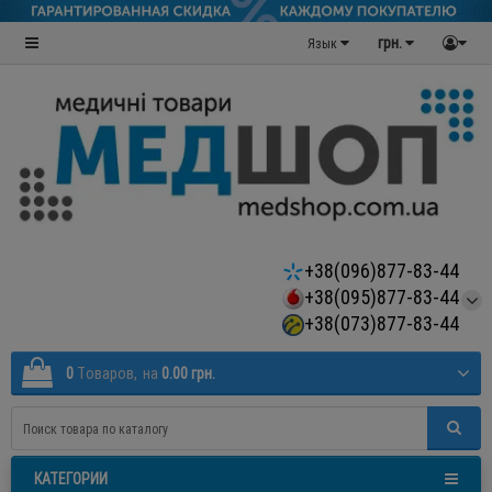
грн.
Язык
+38(096)877-83-44
+38(095)877-83-44
+38(073)877-83-44
0
Tоваров,
на
0.00 грн.
КАТЕГОРИИ