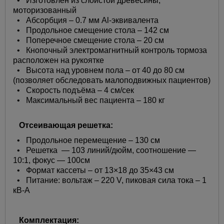
•
Изготовлен из слоистой древесины,
моторизованный
•
Абсорбция – 0.7 мм Al-эквивалента
•
Продольное смещение стола – 142 см
•
Поперечное смещение стола – 20 см
•
Кнопочный электромагнитный контроль тормоза
расположен на рукоятке
•
Высота над уровнем пола – от 40 до 80 см
(позволяет обследовать малоподвижных пациентов)
•
Скорость подъёма – 4 см/сек
•
Максимальный вес пациента – 180 кг
Отсеивающая решетка:
•
Продольное перемещение – 130 см
•
Решетка — 103 линий/дюйм, соотношение —
10:1, фокус — 100см
•
Формат кассеты – от 13×18 до 35×43 см
•
Питание: вольтаж – 220 V, пиковая сила тока – 1
кВ-А
Комплектация: