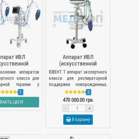
ппарат ИВЛ
Аппарат ИВЛ
кусственной
(искусственной
ляции легких)
вентиляции легких)
коление аппаратов
ЮВЕНТ T аппарат экспертного
ЕНТ-А, ЮТАС
ЮВЕНТ-Т
ертного класса для
класса для респираторной
торной терапии у
поддержки новорожденных,
денных, детей и
детей и
1
2
ых в условиях
взрослыхПроизводство ЮТАС,
470 000.00 грн.
ЗНАТЬ ЦЕНУ
ий реанимации и
Украина Аппарат..
-
+
В корзину