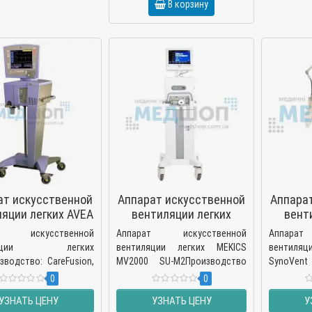
В корзину
ат искусственной
Аппарат искусственной
Аппара
яции легких AVEA
вентиляции легких
вент
MEKICS MV2000 SU-M2
Mindr
ат искусственной
Аппарат искусственной
Аппара
иляции легких
вентиляции легких MEKICS
вентиляц
зводство: CareFusion,
MV2000 SU-M2Производство
SynoVen
Аппарат ИВЛ
MEKICS, Южная Корея MV2000
Mindray, 
0
0
арат искусств..
SU-M2 – это модерно..
это аппара
УЗНАТЬ ЦЕНУ
УЗНАТЬ ЦЕНУ
У