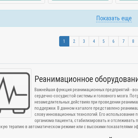
Показать еще
1
2
3
4
5
6
7
8
Реанимационное оборудовани
Важнейшая функция реанимационных предприятий - во
сердечно-сосудистой системы и головного мозга. Потр
незамедлительных действиях при проведении реанима
поддержки. В данном каталоге представлено реанима
слову инновационных технологий. Его использование 
организма пациента, стабилизировать и отслеживать 
кую терапию в автоматическом режиме или с высокими показателями э