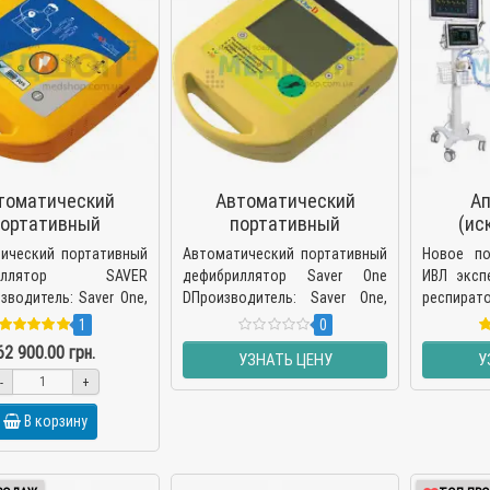
томатический
Автоматический
А
ортативный
портативный
(ис
бриллятор SAVER
дефибриллятор Saver
венти
ический портативный
Автоматический портативный
Новое по
ONE
One D
ЮВ
риллятор SAVER
дефибриллятор Saver One
ИВЛ эксп
зводитель: Saver One,
DПроизводитель: Saver One,
респира
я SAVER ONE -
Италия Saver One D -
новорож
1
0
ический портатив..
автоматич..
взросл
62 900.00 грн.
УЗНАТЬ ЦЕНУ
У
отделен
-
+
интенси..
В корзину