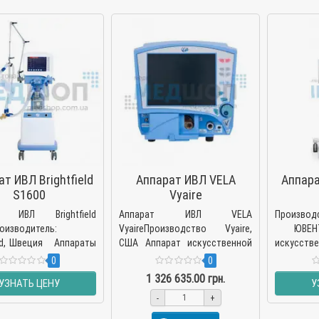
м ответим по возможности!!!
 команда Медшоп.
т ИВЛ Brightfield
Аппарат ИВЛ VELA
Аппар
S1600
Vyaire
т ИВЛ Brightfield
Аппарат ИВЛ VELA
Производ
оизводитель:
VyaireПроизводство Vyaire,
ЮВЕНТ
ield, Швеция Аппараты
США Аппарат искусственной
искусст
твенной вентиляции
вентиляции легких модель
легких, 
0
0
ightfield 1600 сери..
VELA рассчитан на проведение
необход
1 326 635.00 грн.
УЗНАТЬ ЦЕНУ
У
ИВЛ для в..
проведени
-
+