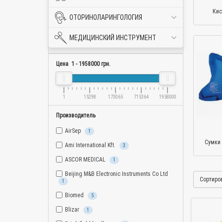
Кис
ОТОРИНОЛАРИНГОЛОГИЯ
МЕДИЦИНСКИЙ ИНСТРУМЕНТ
Параметры
Цена
1
-
1958000
грн.
1
15298
173065
715364
1958000
Производитель
AirSep
1
Сумки
Ami International Kft.
3
ASCOR MEDICAL
1
Beijing M&B Electronic Instruments Co Ltd
Сортиро
1
Biomed
5
Blizar
1