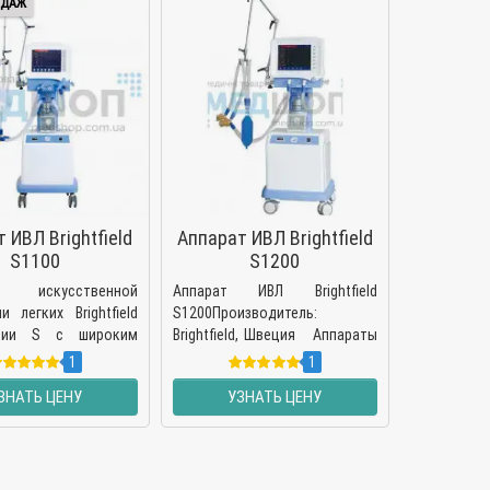
ОДАЖ
 ИВЛ Brightfield
Аппарат ИВЛ Brightfield
S1100
S1200
т искусственной
Аппарат ИВЛ Brightfield
и легких Brightfield
S1200Производитель:
рии S с широким
Brightfield, Швеция Аппараты
 параметров и для
искусственной вентиляции
1
1
овлена! Цены
в всех возрастных
легких Brightfield 1200 сери..
ЗНАТЬ ЦЕНУ
УЗНАТЬ ЦЕНУ
извод..
аться формой
ли на е-мейл,