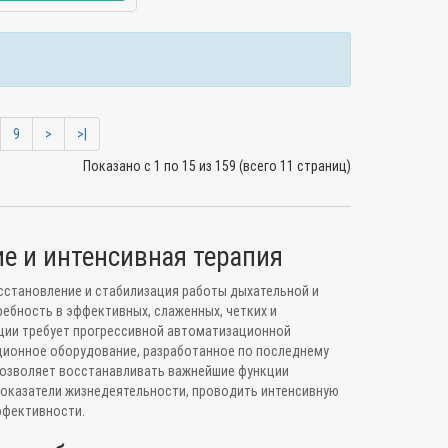
9
>
>|
Показано с 1 по 15 из 159 (всего 11 страниц)
е и интенсивная терапия
сстановление и стабилизация работы дыхательной и
ебность в эффективных, слаженных, четких и
ции требует прогрессивной автоматизационной
ционное оборудование, разработанное по последнему
позволяет восстанавливать важнейшие функции
показатели жизнедеятельности, проводить интенсивную
ффективности.