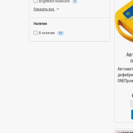
Brightfield healhcare
9
Показать все
Наличие
В наличии
96
Ав
п
дефи
Автомат
дефиб
ONEПрои
Итали
автомат