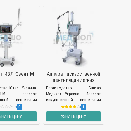
ОК
ат ИВЛ Ювент М
Аппарат искусственной
вентиляции легких
(ИВЛ) BLIZAR
ство Ютас, Украина
Производство Близар
-М - аппарат
Медикал, Украина Аппарат
венной вентиляции
искусственной вентиляции
который имеет все
легких (ИВЛ) Близар -
0
1
имые функции для
простотой, надежный и лег..
ЗНАТЬ ЦЕНУ
УЗНАТЬ ЦЕНУ
..