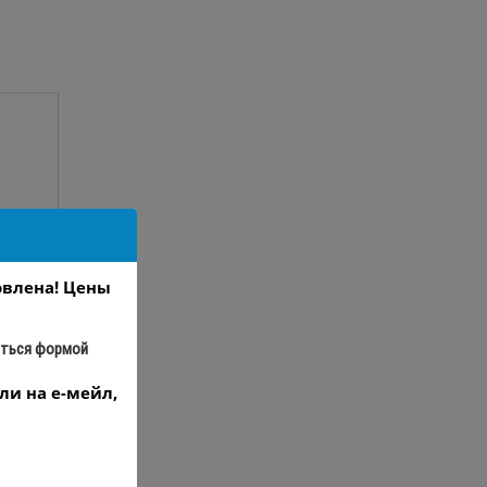
овлена! Цены
аться формой
ли на е-мейл,