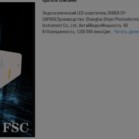
Краткое описание
Эндоскопический LED-осветитель SHREK SY-
GW900LПроизводство: Shanghai Shiyin Photoelectri
Instrument Co., Ltd., КитайВидеоМощность: 80
ВтОсвещенность: 1200 000 люксЦве...
Читать далее.