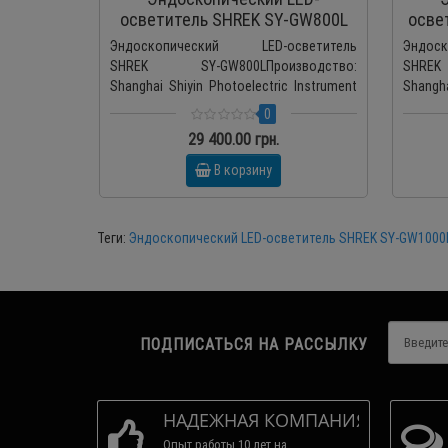
осветитель SHREK SY-GW800L
осве
Эндоскопический LED-осветитель
Эндос
SHREK SY-GW800LПроизводство:
SHREK
Shanghai Shiyin Photoelectric Instrument
Shangha
Co., Ltd., Китай Видео..
Co., Ltd
0
29 400.00 грн.
В корзину
Теги:
Эндоскопический LED-осветитель SHREK SY-GW1000
ПОДПИСАТЬСЯ НА РАССЫЛКУ
НАДЕЖНАЯ КОМПАНИЯ
Опыт работы 10 лет на