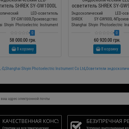
титель SHREK SY-GW1000L
осветитель SHREK SY-GW
копический LED-осветитель
Эндоскопический LED-осве
 SY-GW1000LПроизводство:
SHREK SY-GW900L-NПроизво
i Shiyin Photoelectric Instrument
Shanghai Shiyin Photoelectric In
., Китай Виде..
Co., Ltd., Китай Энд..
0
0
58 000.00 грн.
60 920.00 грн.
В корзину
В корзину
L-D
,
Shanghai Shiyin Photoelectric Instrument Co Ltd
,
Осветители эндоскопич
КАЧЕСТВЕННАЯ КОНСУЛЬТАЦИЯ
БЕЗУПРЕЧНАЯ Р
Ответим на все тематические
Успешно выполненные ко