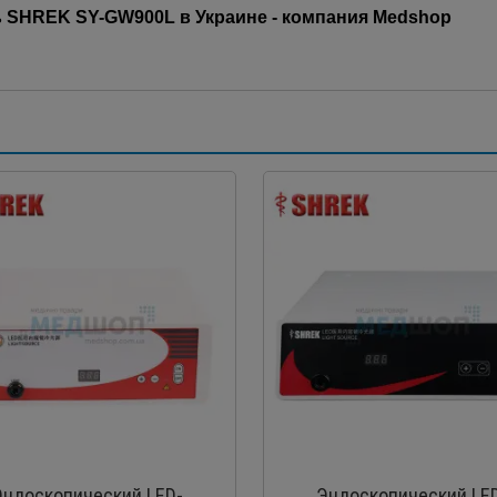
 SHREK SY-GW900L в Украине - компания Medshop
Эндоскопический LED-
Эндоскопический LE