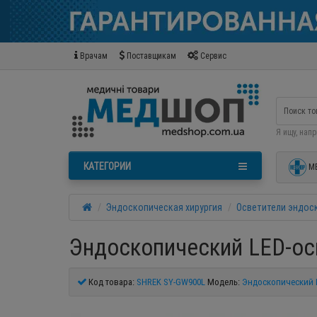
Врачам
Поставщикам
Сервис
Я ищу, нап
КАТЕГОРИИ
М
Эндоскопическая хирургия
Осветители эндос
Эндоскопический LED-ос
Код товара:
SHREK SY-GW900L
Модель:
Эндоскопический 