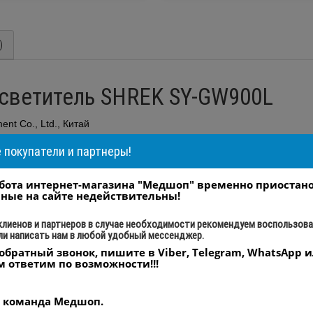
)
светитель SHREK SY-GW900L
ent Co., Ltd., Китай
покупатели и партнеры!
бота интернет-магазина "Медшоп" временно приостан
ные на сайте недействительны!
клиенов и партнеров в случае необходимости рекомендуем воспользов
ли написать нам в любой удобный мессенджер.
обратный звонок, пишите в Viber, Telegram, WhatsApp и
м ответим по возможности!!!
 команда Медшоп.