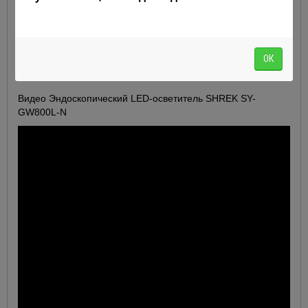
такие источники света являются необслуживаемыми, так как не
требуют замены светодиода, срок его службы превышает 50000
часов, что недоступно ни для одного из типа ламп. Совместим
со всеми соответствующими электропроводами и адаптерами
производителя.
ОК
Видео Эндоскопический LED-осветитель SHREK SY-
GW800L-N