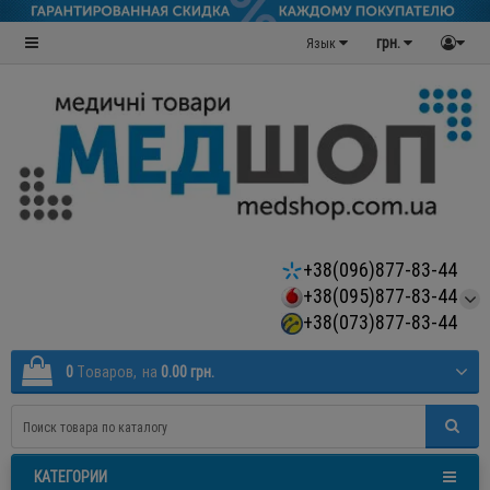
грн.
Язык
+38(096)877-83-44
+38(095)877-83-44
+38(073)877-83-44
0
Tоваров,
на
0.00 грн.
КАТЕГОРИИ