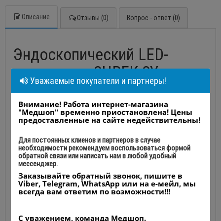
Описание
Отзывы (0)
Вопрос - ответ (0)
Эндоскопический LED-
осветитель SHREK SY-
Уважаемые покупатели и партнеры!
GW800L-N
Внимание! Работа интернет-магазина
Производство: Shanghai Shiyin Photoelectric Instrument Co.,
"Медшоп" временно приостановлена! Цены
Ltd., Китай
предоставленные на сайте недействительны!
Для постоянных клиенов и партнеров в случае
необходимости рекомендуем воспользоваться формой
обратной связи или написать нам в любой удобный
мессенджер.
Эндоскопический LED-осветитель SHREK SY-GW800L-N
использует светоизлучающую диодную LED технологию для
Заказывайте обратный звонок, пишите в
создания яркого, четкого излучения без теней. Аппарат
Viber, Telegram, WhatsApp или на е-мейл, мы
всегда вам ответим по возможности!!!
транспортирует лучевой поток на хирургический участок через
волоконно-оптический кабель, дающий чистый белый свет,
аналогичный мощным ксеноновым источникам света. По сути
С уважением, команда Медшоп.