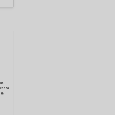
но-
 света
 ни
овлена! Цены
аться формой