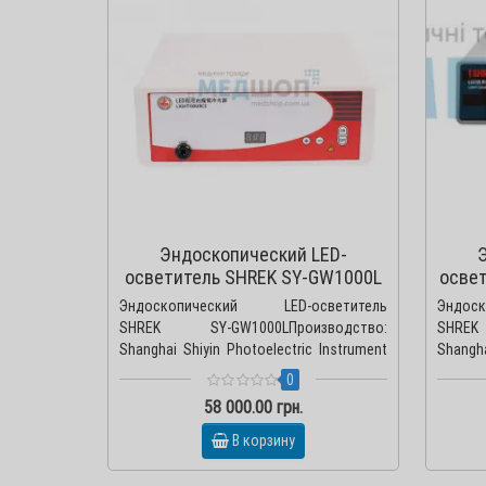
Эндоскопический LED-
осветитель SHREK SY-GW1000L
осве
Эндоскопический LED-осветитель
Эндос
SHREK SY-GW1000LПроизводство:
SHREK
Shanghai Shiyin Photoelectric Instrument
Shangha
Co., Ltd., Китай Виде..
Co., Ltd
0
58 000.00 грн.
В корзину