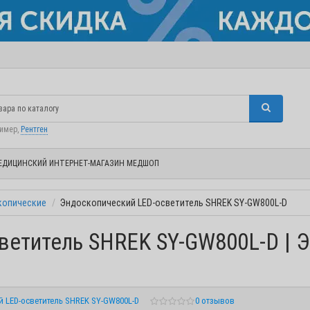
ример,
Рентген
ЕДИЦИНСКИЙ ИНТЕРНЕТ-МАГАЗИН МЕДШОП
копические
Эндоскопический LED-осветитель SHREK SY-GW800L-D
ветитель SHREK SY-GW800L-D | 
 LED-осветитель SHREK SY-GW800L-D
0 отзывов