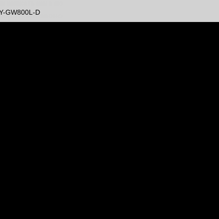
ли написать нам в любой удобный мессенджер.
SY-GW800L-D
обратный звонок, пишите в Viber, Telegram, WhatsApp и
м ответим по возможности!!!
 команда Медшоп.