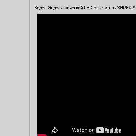
обратной связи и
Видео Эндоскопический LED-осветитель SHREK 
Заказывайте 
мы всегда ва
С уважением,