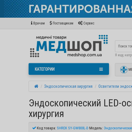
Врачам
Поставщикам
Сервис
Я ищу, нап
КАТЕГОРИИ
М
Эндоскопическая хирургия
Осветители эндос
Эндоскопический LED-ос
хирургия
Код товара:
SHREK SY-GW800L-D
Модель:
Эндоскопический