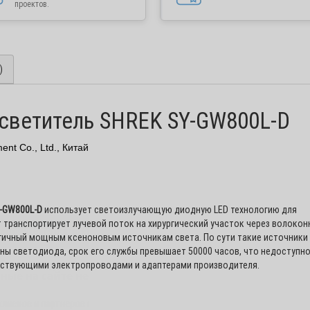
проектов.
)
светитель SHREK SY-GW800L-D
ent Co., Ltd., Китай
-GW800L-D
использует светоизлучающую диодную LED технологию для
ат транспортирует лучевой поток на хирургический участок через волокон
покупатели и партнеры!
огичный мощным ксеноновым источникам света. По сути такие источники
ны светодиода, срок его службы превышает 50000 часов, что недоступно
бота интернет-магазина "Медшоп" временно приостан
етствующими электропроводами и адаптерами производителя.
ные на сайте недействительны!
клиенов и партнеров в случае необходимости рекомендуем воспользов