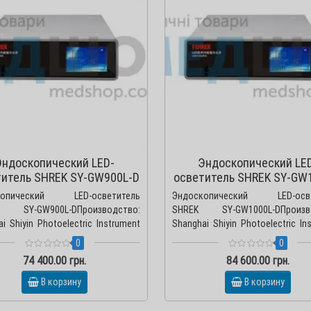
Эндоскопический LED-
Эндоскопический LE
титель SHREK SY-GW900L-D
осветитель SHREK SY-GW
D
копический LED-осветитель
Эндоскопический LED-осве
 SY-GW900L-DПроизводство:
SHREK SY-GW1000L-DПроизво
i Shiyin Photoelectric Instrument
Shanghai Shiyin Photoelectric In
., Китай Вид..
Co., Ltd., Китай Ви..
0
0
74 400.00 грн.
84 600.00 грн.
В корзину
В корзину