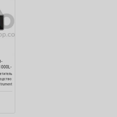
D-
1000L-
титель
дство:
strument