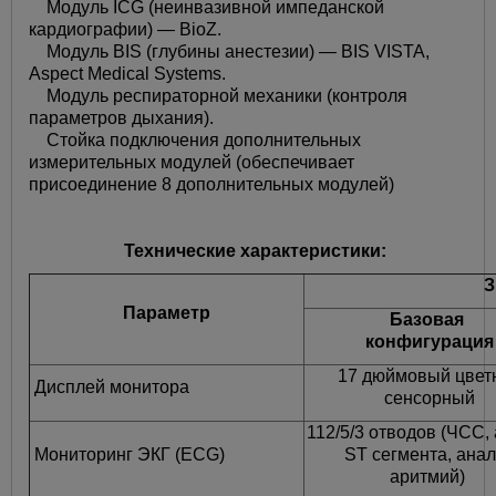
Модуль ICG (неинвазивной импеданской
кардиографии) — BioZ.
Модуль BIS (глубины анестезии) — BIS VISTA,
Aspect Medical Systems.
Модуль респираторной механики (контроля
параметров дыхания).
Стойка подключения дополнительных
измерительных модулей (обеспечивает
присоединение 8 дополнительных модулей)
Технические характеристики:
З
Параметр
Базовая
конфигурация
17 дюймовый цвет
Дисплей монитора
сенсорный
112/5/3 отводов (ЧСС,
Мониторинг ЭКГ (ECG)
ST сегмента, анал
аритмий)