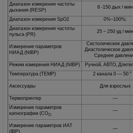
Диапазон измерения частоты
6 -150 дых / мин
дыхания (RESP)
Диапазон измерения SpO2
0%~100%;
Диапазон измерения частоты
25 ~ 250 уд / ми
пульса (PR)
Систолическое давл
Измерение параметров
Диастолическое давл
НИАД (NIBP)
Среднее давлен
Режим измерения НИАД (NIBP)
Ручной, АВТО, Длите
Температура (TEMP)
2 канала 0 — 50 °
Аксессуары
Для взрослых
Термопринтер
—
Измерение параметров
—
капнографии (CO
2)
Измерение параметров ИАТ
—
(IBP)