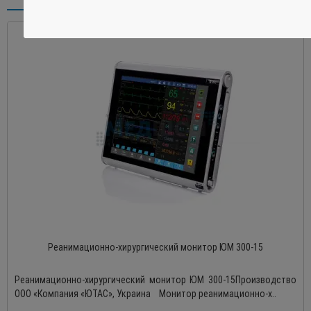
Реанимационно-хирургический монитор ЮМ 300-15
Реанимационно-хирургический монитор ЮМ 300-15Производство
ООО «Компания «ЮТАС», Украина Монитор реанимационно-х..