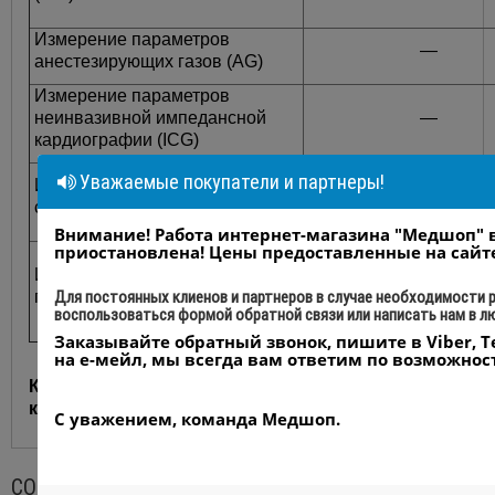
Измерение параметров
—
анестезирующих газов (AG)
Измерение параметров
неинвазивной импедансной
—
кардиографии (ICG)
Уважаемые покупатели и партнеры!
Измерение параметров
—
сердечного выброса (C.O.)
Внимание! Работа интернет-магазина "Медшоп"
приостановлена! Цены предоставленные на сайт
Измерение параметров
—
Для постоянных клиенов и партнеров в случае необходимости
глубины анестезии (BIS)
воспользоваться формой обратной связи или написать нам в 
Заказывайте обратный звонок, пишите в Viber, T
на е-мейл, мы всегда вам ответим по возможност
Купить модульный монитор экспертного
класса BM1900 в Украине - компания Medshop
С уважением, команда Медшоп.
СОПУТСТВУЮЩИЕ ТОВАРЫ