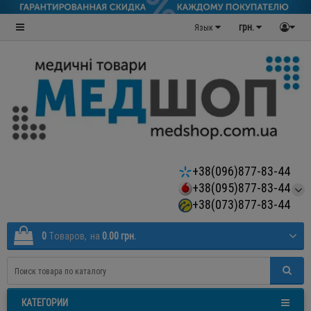
грн.
Язык
+38(096)877-83-44
+38(095)877-83-44
+38(073)877-83-44
0
Tоваров,
на
0.00 грн.
КАТЕГОРИИ