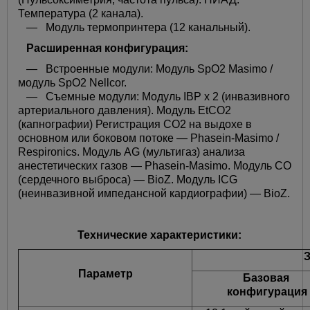
Температура (2 канала).
— Модуль термопринтера (12 канальный).
Расширенная конфигурация:
— Встроенные модули: Модуль SpO2 Masimo /
модуль SpO2 Nellcor.
— Съемные модули: Модуль IBP x 2 (инвазивного
артериального давления). Модуль EtCO2
(капнографии) Регистрация CO2 на выдохе в
основном или боковом потоке — Phasein-Masimo /
Respironics. Модуль AG (мультигаз) анализа
анестетических газов — Phasein-Masimo. Модуль CO
(сердечного выброса) — BioZ. Модуль ICG
(неинвазивной импедансной кардиографии) — BioZ.
Технические характеристики:
З
Параметр
Базовая
конфигурация