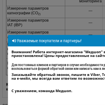
мониторинга
Измерение параметров
—
капнографии (CO
2)
Измерение параметров
—
ІАТ (IBP)
Измерение параметров
—
анестезирующих газов (AG )
Уважаемые покупатели и партнеры!
Измерение параметров
неинвазивной импедансной
—
Внимание! Работа интернет-магазина "Медшоп"
кардиографии (ICG)
приостановлена! Цены предоставленные на сайт
Измерение параметров
Для постоянных клиенов и партнеров в случае необходимости
—
сердечного выброса (C.O.)
воспользоваться формой обратной связи или написать нам в 
Заказывайте обратный звонок, пишите в Viber, T
на е-мейл, мы всегда вам ответим по возможност
Купить модульный монитор экспертного
класса BM1500 в Украине - компания Medshop
С уважением, команда Медшоп.