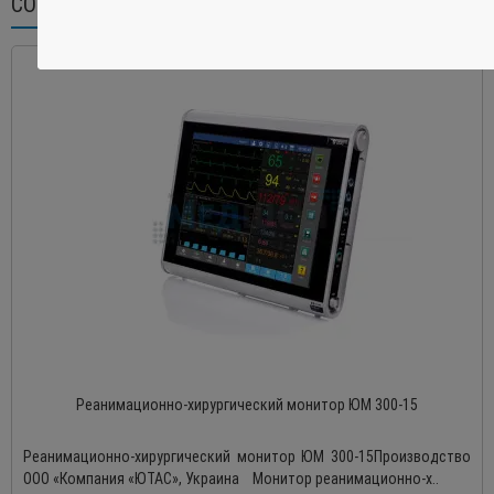
СОПУТСТВУЮЩИЕ ТОВАРЫ
Реанимационно-хирургический монитор ЮМ 300-15
Реанимационно-хирургический монитор ЮМ 300-15Производство
ООО «Компания «ЮТАС», Украина Монитор реанимационно-х..