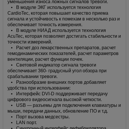
уменьшения износа ложных сигналов тревоги.
• В модуле ЭКГ используется технология
CardioTec, которая повышает качество приема
сигнала и устойчивость к помехам в несколько раз и
обеспечивает точность измерения.
• В модуле НИАД используется технология
AcuTec, которая позволяет достигать стабильности и
точности измерений.
• Расчет доз лекарственных препаратов, расчет
гемодинамических показателей, расчет параметров
вентиляции, расчет функции почек.
• Световой индикатор сигнала тревоги
обеспечивает 360- градусный угол обзора при
срабатывании тревоги.
• Разнообразие внешних портов добавляет
удобства при использовании:
• Интерфейс DVI-D поддерживает передачу
цифрового видеосигнала высокой четкости.
• USB — разъемы для подключения клавиатуры и
мыши, передачи данных, обновление ПО и т.д.
• Порт вызова медсестры.
• LAN порт.
• Синхронный интерфейс дефибриллятора.