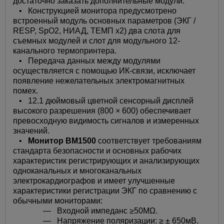
достаточно заказать дополнительные модули.
• Конструкцией монитора предусмотрено
встроенный модуль основных параметров (ЭКГ /
RESP, SpO2, НИАД, ТЕМП х2) два слота для
съемных модулей и слот для модульного 12-
канального термопринтера.
• Передача данных между модулями
осуществляется с помощью ИК-связи, исключает
появление нежелательных электромагнитных
помех.
• 12.1 дюймовый цветной сенсорный дисплей
высокого разрешения (800 × 600) обеспечивает
превосходную видимость сигналов и измеренных
значений.
•
Монитор
BM1500
соответствует требованиям
стандарта безопасности и основных рабочих
характеристик регистрирующих и анализирующих
одноканальных и многоканальных
электрокардиографов и имеет улучшенные
характеристики регистрации ЭКГ по сравнению с
обычными мониторами:
— Входной импеданс ≥50MΩ.
— Напряжение поляризации: ≥ ± 650мВ.