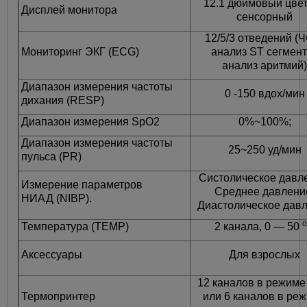
12.1 дюймовый цве
Дисплей монитора
сенсорный
12/5/3 отведений (
Мониторинг ЭКГ (ECG)
анализ ST сегмент
анализ аритмий)
Диапазон измерения частоты
0 -150 вдох/мин
дихания (RESP)
Диапазон измерения SpO2
0%~100%;
Диапазон измерения частоты
25~250 уд/мин
пульса (PR)
Систолическое давл
Измерение параметров
Среднее давлени
НИАД (NIBP).
Диастолическое дав
о
Температура (TEMP)
2 канала, 0 — 50
Аксессуары
Для взрослых
12 каналов в режим
Термопринтер
или 6 каналов в ре