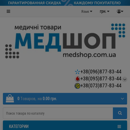
грн.
Язык
+38(096)877-83-44
+38(095)877-83-44
+38(073)877-83-44
0
Tоваров,
на
0.00 грн.
КАТЕГОРИИ