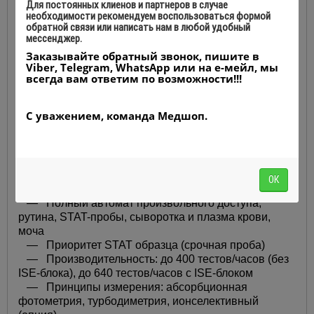
Для постоянных клиенов и партнеров в случае
реактива
необходимости рекомендуем воспользоваться формой
обратной связи или написать нам в любой удобный
мессенджер.
Заказывайте обратный звонок, пишите в
Станция промывки кювет:
Viber, Telegram, WhatsApp или на е-мейл, мы
• Высоко технологичная моечная станция
всегда вам ответим по возможности!!!
гарантирует объективную диагностику
• Два различных моющих средства;
С уважением, команда Медшоп.
• 8-ми ступенчатая водная очистка
Технические характеристики:
ОК
Системные функции:
— Полный автомат произвольного доступа,
рутина, STAT-пробы, сыворотка и плазма крови,
моча
— Приоритет STAT образца (срочная проба)
— Производительность: до 400 тестов/часов (без
ISE-блока), до 640 тестов/часов с ISE-блоком
— Принципы измерения: абсорбционная
фотометрия, турбодиметрия, ионселективный