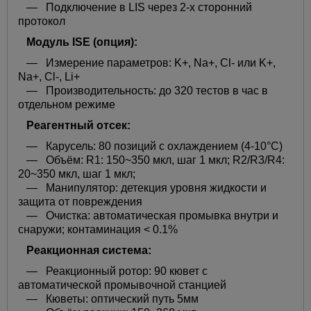
— Подключение в LIS через 2-х сторонний
протокол
Модуль ISE (опция):
— Измерение параметров: K+, Na+, Сl- или K+,
Na+, Сl-, Li+
— Производительность: до 320 тестов в час в
отдельном режиме
Реагентный отсек:
— Карусель: 80 позиций с охлаждением (4-10°C)
— Объём: R1: 150~350 мкл, шаг 1 мкл; R2/R3/R4:
20~350 мкл, шаг 1 мкл;
— Манипулятор: детекция уровня жидкости и
защита от повреждения
— Очистка: автоматическая промывка внутри и
снаружи; контаминация < 0.1%
Реакционная система:
— Реакционный ротор: 90 кювет с
автоматической промывочной станцией
— Кюветы: оптический путь 5мм