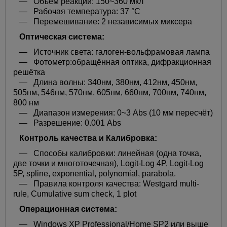
— Объём реакции: 150~360 мкл
— Рабочая температура: 37 °C
— Перемешивание: 2 независимых миксера
Оптическая система:
— Источник света: галоген-вольфрамовая лампа
— Фотометр:обращённая оптика, дифракционная
решётка
— Длина волны: 340нм, 380нм, 412нм, 450нм,
505нм, 546нм, 570нм, 605нм, 660нм, 700нм, 740нм,
800 нм
— Диапазон измерения: 0~3 Abs (10 мм пересчёт)
— Разрешение: 0.001 Abs
Контроль качества и Калибровка:
— Способы калибровки: линейная (одна точка,
две точки и многоточечная), Logit-Log 4P, Logit-Log
5P, spline, exponential, polynomial, parabola.
— Правила контроля качества: Westgard multi-
rule, Cumulative sum check, 1 plot
Операционная система:
— Windows XP Professional/Home SP2 или выше