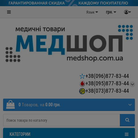
грн.
Язык
+38(096)877-83-44
+38(095)877-83-44
+38(073)877-83-44
0
Tоваров,
на
0.00 грн.
КАТЕГОРИИ