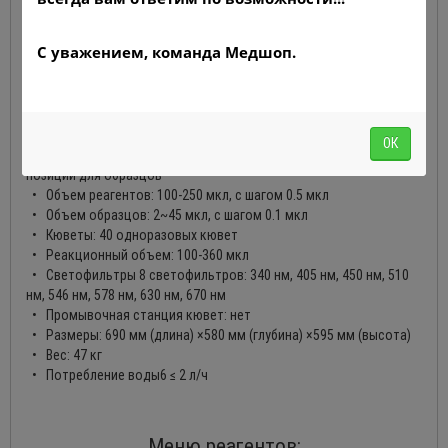
С уважением, команда Медшоп.
Технические характеристики:
• Производительность: до 200 тестов в час
ОК
• Реагент/Образец ротор: 80 позиций для реагентов и 40
позиций для образцов
• Объем реагентов: 100-250 мкл, с шагом 0.5 мкл
• Объем образцов: 2~45 мкл, с шагом 0.1 мкл
• Кюветы: 40 одноразовых кювет
• Реакционный объем: 100-360 мкл
• Светофильтры 8 светофильтров: 340 нм, 405 нм, 450 нм, 510
нм, 546 нм, 578 нм, 630 нм, 670 нм
• Промывочная станция кювет: нет
• Размеры: 690 мм (длина) ×580 мм (глубина) ×595 мм (высота)
• Вес: 47 кг
• Потребление воды6 ≤ 2 л/ч
Меню реагентов: