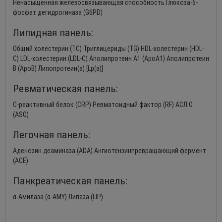
Ненасыщенная железосвязывающая способность Глюкоза-6-
фосфат дегидрогиназа (G6PD)
Липидная панель:
Общий холестерин (TC) Триглицериды (TG) HDL-холестерин (HDL-
C) LDL-холестерин (LDL-C) Аполипротеин A1 (ApoA1) Аполипротеин
B (ApoB) Липопротеин(a) [Lp(a)]
Ревматическая панель:
C-реактивный белок (CRP) Ревматоидный фактор (RF) АСЛ O
(ASO)
Легочная панель:
Аденозин деаминаза (ADA) Ангиотензинпревращающий фермент
(ACE)
Панкреатическая панель:
α-Амилаза (α-AMY) Липаза (LIP)