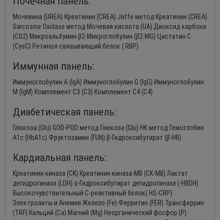
Почечная панель:
Мочевина (UREA) Креатинин (CREA) Jaffe метод Креатинин (CREA)
Sarcosine Oxidase метод Мочевая кислота (UA) Диоксид карбона
(CO2) Микроальбумин β2-Микроглобулин (β2-MG) Цистатин C
(CysC) Ретинол-связывающий белок ( RBP)
Иммунная панель:
Иммуноглобулин A (IgA) Иммуноглобулин G (IgG) Иммуноглобулин
M (IgM) Комплемент C3 (C3) Комплемент C4 (C4)
Диабетическая панель:
Глюкоза (Glu) GOD-POD метод Глюкоза (Glu) HK метод Гемоглобин
A1c (HbA1c) Фруктозамин (FUN) β-Гидроксибутират (β-HB)
Кардиальная панель:
Креатинин киназа (CK) Креатинин киназа-MB (CK-MB) Лактат
дегидрогиназа (LDH) α-Гидроксибутират дегидрогиназа (-HBDH)
Высокочувствительный C-реактивный белок( HS-CRP)
Электролиты и Анемия Железо (Fe) Ферритин (FER) Трансферрин
(TRF) Кальций (Ca) Магний (Mg) Неорганический фосфор (P)