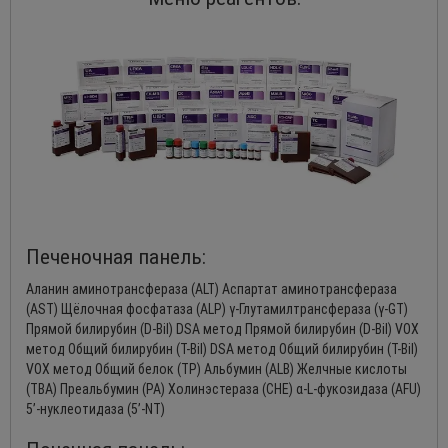
Печеночная панель:
Аланин аминотрансфераза (ALT) Аспартат аминотрансфераза
(AST) Щёлочная фосфатаза (ALP) γ-Глутамилтрансфераза (γ-GT)
Прямой билирубин (D-Bil) DSA метод Прямой билирубин (D-Bil) VOX
метод Общий билирубин (T-Bil) DSA метод Общий билирубин (T-Bil)
VOX метод Общий белок (TP) Альбумин (ALB) Желчные кислоты
(TBA) Преальбумин (PA) Холинэстераза (CHE) α-L-фукозидаза (AFU)
5’-нуклеотидаза (5’-NT)