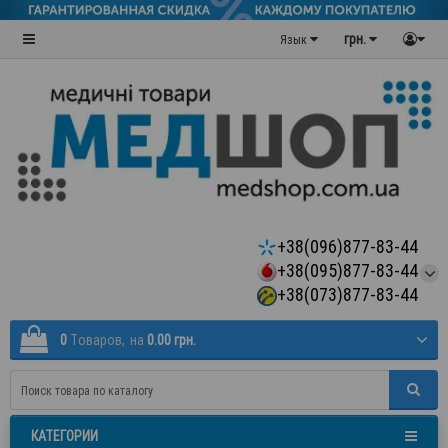
грн.
Язык
+38(096)877-83-44
+38(095)877-83-44
+38(073)877-83-44
0
Tоваров,
на
0.00 грн.
КАТЕГОРИИ