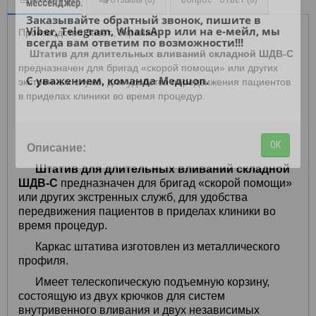
мессенджер.
Заказывайте обратный звонок, пишите в
Viber, Telegram, WhatsApp или на е-мейл, мы
Производство Завет., Украина
всегда вам ответим по возможности!!!
Штатив для длительных вливаний складной ШДВ-С
предназначен для бригад «скорой помощи» или других
С уважением, команда Медшоп.
экстренных служб, для удобства передвижения пациентов
в приделах клиники во время процедур.
ОК
Описание:
Штатив для длительных вливаний складной
ШДВ-С
предназначен для бригад «скорой помощи»
или других экстренных служб, для удобства
передвижения пациентов в приделах клиники во
время процедур.
Каркас штатива изготовлен из металлического
профиля.
Имеет телескопическую подъемную корзину,
состоящую из двух крючков для систем
внутривенного вливания и двух независимых