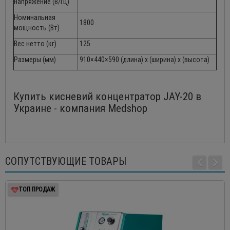
напряжение (В/Гц)
Номинальная
1800
мощность (Вт)
Вес нетто (кг)
125
Размеры (мм)
910×440×590 (длина) х (ширина) х (высота)
Купить кисневий концентратор JAY-20 в
Украине - компания Medshop
СОПУТСТВУЮЩИЕ ТОВАРЫ
ТОП ПРОДАЖ