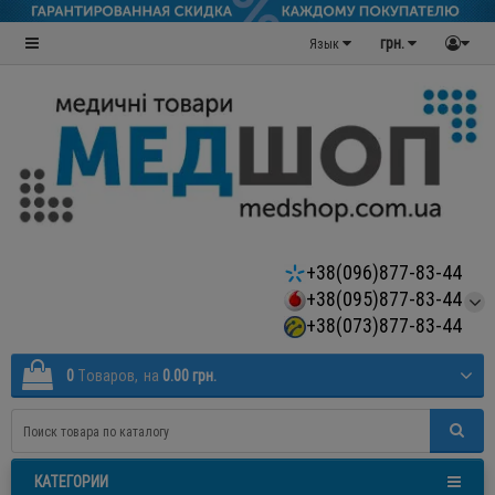
грн.
Язык
+38(096)877-83-44
+38(095)877-83-44
+38(073)877-83-44
0
Tоваров,
на
0.00 грн.
КАТЕГОРИИ