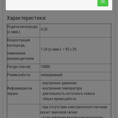
ОК
Характеристики:
Подача кислорода,
0-20
(л./мин.)
Концентрация
кислорода,
1-20 (л./мин.) = 93 ± 3%
заявленная
производителем
Ресурс (часов)
10000
Режим работы
непрерывный
- внутреннее давление
Информация на
- внутренняя температура
экране
- длительность поточного сеанса
- общее время работы
- при отсутствии электрического питания
звучит звуковой сигнал
- если давление внутри концентратора