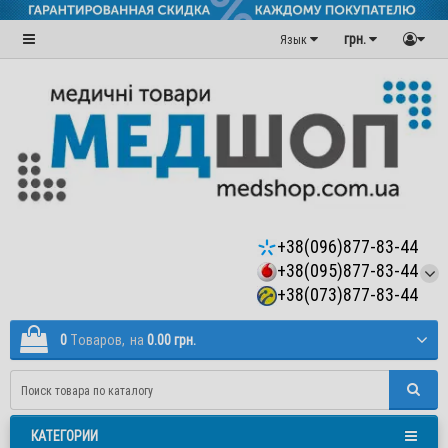
грн.
Язык
+38(096)877-83-44
+38(095)877-83-44
+38(073)877-83-44
0
Tоваров,
на
0.00 грн.
КАТЕГОРИИ