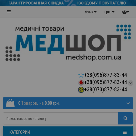
грн.
Язык
+38(096)877-83-44
+38(095)877-83-44
+38(073)877-83-44
0
Tоваров,
на
0.00 грн.
КАТЕГОРИИ