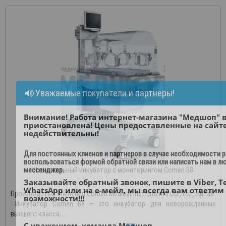
Уважаемые покупатели и партнеры!
Внимание! Работа интернет-магазина "Медшоп" 
приостановлена! Цены предоставленные на сайт
недействительны!
Для постоянных клиенов и партнеров в случае необходимости 
воспользоваться формой обратной связи или написать нам в л
мессенджер.
Неонатальный инкубатор с мониторингом Comen В8
Заказывайте обратный звонок, пишите в Viber, T
WhatsApp или на е-мейл, мы всегда вам ответим
Производство Shenzhen Comen Medical Instruments Co., Ltd., Китай
возможности!!!
Инкубатор Comen B8 – это инкубатор для новорожденных
высшего класса, ..
С уважением, команда Медшоп.