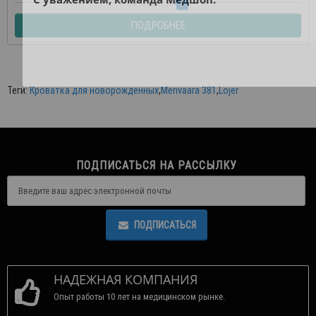
0
ПОДРОБНЕЕ
Теги:
Кроватка для новорожденных
,
Merivaara 381
,
Lojer
ПОДПИСАТЬСЯ НА РАССЫЛКУ
ПОДПИСАТЬСЯ
НАДЕЖНАЯ КОМПАНИЯ
Опыт работы 10 лет на медицинском рынке.