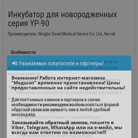
Инкубатор для новородженных
серия YP-90
Производитель: Ningbo David Medical Device Co. Ltd., Китай
Особенности:
— Режимы работы инкубатора: режим с регулировкой по
Уважаемые покупатели и партнеры!
воздуху, режим инкубатора с регулировкой по температуре
новорождённого
Внимание! Работа интернет-магазина
— Измерение и сервоконтроль относительной влажности
"Медшоп" временно приостановлена! Цены
воздуха
предоставленные на сайте недействительны!
— Измерение и сервоконтроль концентрации кислорода в
инкубаторе
Для постоянных клиенов и партнеров в случае
необходимости рекомендуем воспользоваться формой
— Функция регулировки наклона ложе
обратной связи или написать нам в любой удобный
— Ящики для аксессуаров
мессенджер.
— Двойные боковые стенки отсека инкубатора
Заказывайте обратный звонок, пишите в
— Встроенные электронные весы (опция)
Viber, Telegram, WhatsApp или на е-мейл, мы
— Блок фототерапии над отсеком инкубатора (опция)
всегда вам ответим по возможности!!!
— Регулировка высоты инкубатора (опция)