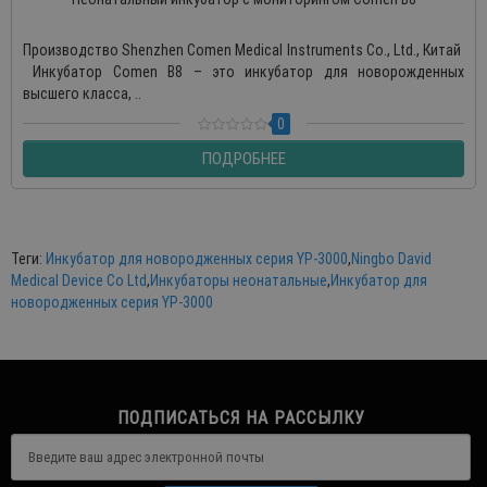
Производство Shenzhen Comen Medical Instruments Co., Ltd., Китай
Инкубатор Comen B8 – это инкубатор для новорожденных
высшего класса, ..
0
ПОДРОБНЕЕ
Теги:
Инкубатор для новородженных серия YP-3000
,
Ningbo David
Medical Device Co Ltd
,
Инкубаторы неонатальные
,
Инкубатор для
новородженных серия YP-3000
ПОДПИСАТЬСЯ НА РАССЫЛКУ