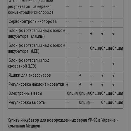
Отображение на дисплее
результатов измерения
—
—
—
—
—
концентрации кислорода
Сервоконтроль кислорода
—
—
—
—
—
Блок фототерапии над отсеком
—
—
√
√
√
инкубатора (лампы)
Блок фототерапии над отсеком
—
—
Опция
Опция
Опция
инкубатора (LED)
Блок фототерапии под
—
—
—
—
√
кроваткой (LED)
Ящики для аксессуаров
—
√
—
√
√
Регулировка наклона кроватки
√
√
√
√
√
Электронные весы
Опция
Опция
Опция
Опция
Опция
Регулировка высоты
—
Опция
—
Опция
Опция
Купить инкубатор для новорожденных серия YP-90 в Украине -
компания Медшоп