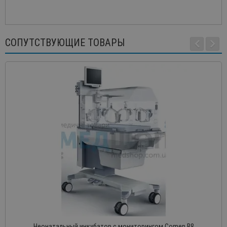
СОПУТСТВУЮЩИЕ ТОВАРЫ
Неонатальный инкубатор с мониторингом Comen В8