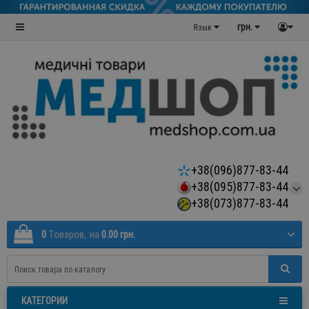
грн.
Язык
+38(096)877-83-44
+38(095)877-83-44
+38(073)877-83-44
0
Tоваров,
на
0.00 грн.
КАТЕГОРИИ