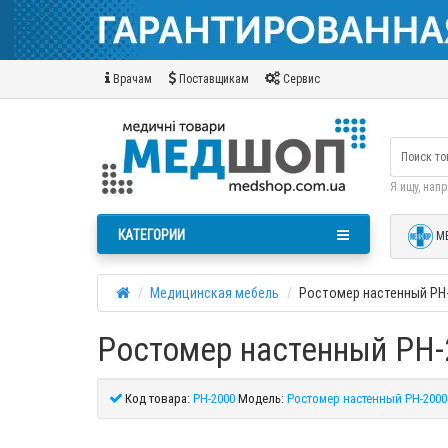
Врачам
Поставщикам
Сервис
Я ищу, нап
КАТЕГОРИИ
М
Медицинская мебель
Ростомер настенный РН
Ростомер настенный РН-
Код товара:
РН-2000
Модель:
Ростомер настенный РН-2000