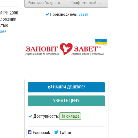
Ростомер “сидя-стоя” РС-2000
Шкаф вытяжной лабораторный ШВ-1
й РН-2000
Производитель:
Завет
оложении
стью
ее...
НАШЛИ ДЕШЕВЛЕ?
УЗНАТЬ ЦЕНУ
Доступность:
На складе
Facebook
Twitter