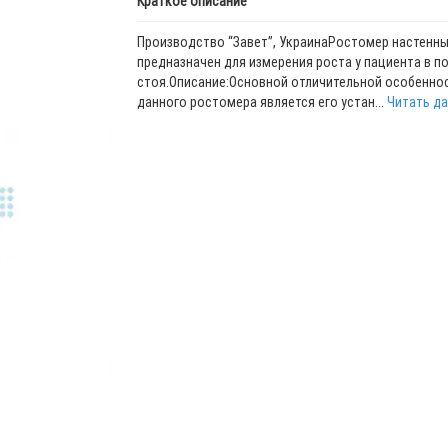
Краткое описание
Производство “Завет”, УкраинаРостомер настенны
предназначен для измерения роста у пациента в п
стоя.Описание:Основной отличительной особенно
данного ростомера является его устан...
Читать дал