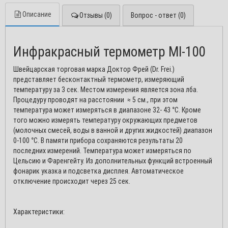
Viber, Telegram, WhatsApp или на е-мейл, мы
всегда вам ответим по возможности!!!
Описание
Отзывы (0)
Вопрос - ответ (0)
С уважением, команда Медшоп.
Инфракрасный термометр MI-100
Швейцарская торговая марка Доктор Фрей (Dr. Frei.)
представляет бесконтактный термометр, измеряющий
ОК
температуру за 3 сек. Местом измерения является зона лба.
Процедуру проводят на расстоянии ≈ 5 см., при этом
температура может измеряться в диапазоне 32- 43 °C. Кроме
того можно измерять температуру окружающих предметов
(молочных смесей, воды в ванной и других жидкостей) диапазон
0-100 °C. В памяти прибора сохраняются результаты 20
последних измерений. Температура может измеряться по
Цельсию и Фаренгейту. Из дополнительных функций встроенный
фонарик указка и подсветка дисплея. Автоматическое
отключение происходит через 25 сек.
Характеристики: