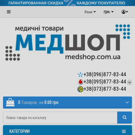
грн.
Язык
+38(096)877-83-44
+38(095)877-83-44
+38(073)877-83-44
0
Tоваров,
на
0.00 грн.
КАТЕГОРИИ