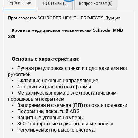
всегда вам ответим по возможности!!!
Описание
Отзывы (0)
Вопрос - ответ (0)
С уважением, команда Медшоп.
Производство SCHRODER HEALTH PROJECTS, Турция
Кровать медицинская механическая Schroder MNB
220
ОК
Основные характеристики:
• Ручная регулировка спинки и подставки для ног
рукояткой
• Складные боковые направляющие
• 4 секции матрасной платформы
• Металлическая рама с электростатическим
порошковым покрытием
• Запираемая и съемная (ПП) голова и подножки
• Подрамник, покрытый ABS
• Защитные угловые бамперы
• 360 ° поворотные и диагональные ролики
• Регулируемая по высоте система