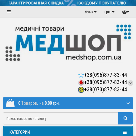
грн.
Язык
+38(096)877-83-44
+38(095)877-83-44
+38(073)877-83-44
0
Tоваров,
на
0.00 грн.
КАТЕГОРИИ