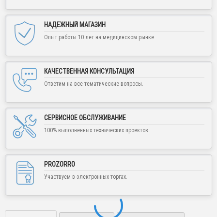
НАДЕЖНЫЙ МАГАЗИН
Опыт работы 10 лет на медицинском рынке.
КАЧЕСТВЕННАЯ КОНСУЛЬТАЦИЯ
Ответим на все тематические вопросы.
Уважаемые покупатели и партнеры!
СЕРВИСНОЕ ОБСЛУЖИВАНИЕ
100% выполненных технических проектов.
Внимание! Работа интернет-магазина
"Медшоп" временно приостановлена! Цены
предоставленные на сайте недействительны!
PROZORRO
Для постоянных клиенов и партнеров в случае
необходимости рекомендуем воспользоваться формой
Участвуем в электронных торгах.
обратной связи или написать нам в любой удобный
мессенджер.
Заказывайте обратный звонок, пишите в
Viber, Telegram, WhatsApp или на е-мейл, мы