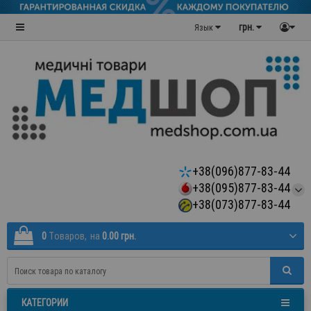
грн.
Язык
+38(096)877-83-44
+38(095)877-83-44
+38(073)877-83-44
0
Tоваров,
на
0.00 грн.
КАТЕГОРИИ