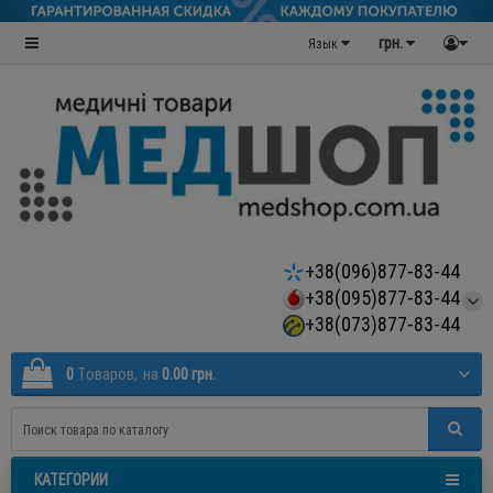
грн.
Язык
+38(096)877-83-44
+38(095)877-83-44
+38(073)877-83-44
0
Tоваров,
на
0.00 грн.
КАТЕГОРИИ