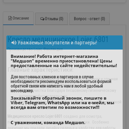
Описание
Отзывы (0)
Вопрос - ответ (0)
Кресло медицинское Lojer 6801
Уважаемые покупатели и партнеры!
Производство Lojer, Финляндия
Внимание! Работа интернет-магазина
"Медшоп" временно приостановлена! Цены
предоставленные на сайте недействительны!
Главные характеристики:
Для постоянных клиенов и партнеров в случае
Широкие возможности регулировки (головная и спинная
необходимости рекомендуем воспользоваться формой
секция, секция для ног, высота)
обратной связи или написать нам в любой удобный
Легкая очистка благодаря бесшовному гигиеническому
мессенджер.
антимикробному покрытию
Заказывайте обратный звонок, пишите в
Комфорт для сидения пациента благодаря анатомической
Viber, Telegram, WhatsApp или на е-мейл, мы
всегда вам ответим по возможности!!!
форме ложа
Медицинское кресло Lojer 6801
создано для осмотра,
С уважением, команда Медшоп.
перемещения пациента и его транспортировки. Особенно
значение мы придали дизайну сиденья и удобству для работы