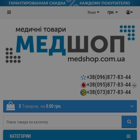
грн.
Язык
+38(096)877-83-44
+38(095)877-83-44
+38(073)877-83-44
0
Tоваров,
на
0.00 грн.
КАТЕГОРИИ