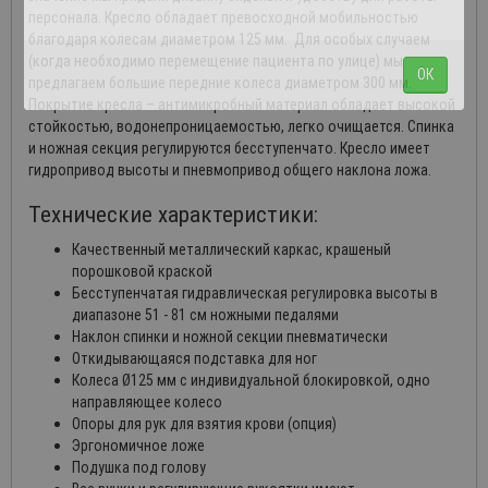
персонала. Кресло обладает превосходной мобильностью
благодаря колесам диаметром 125 мм. Для особых случаем
(когда необходимо перемещение пациента по улице) мы
ОК
предлагаем большие передние колеса диаметром 300 мм.
Покрытие кресла – антимикробный материал обладает высокой
стойкостью, водонепроницаемостью, легко очищается. Спинка
и ножная секция регулируются бесступенчато. Кресло имеет
гидропривод высоты и пневмопривод общего наклона ложа.
Технические характеристики:
Качественный металлический каркас, крашеный
порошковой краской
Бесступенчатая гидравлическая регулировка высоты в
диапазоне 51 - 81 см ножными педалями
Наклон спинки и ножной секции пневматически
Откидывающаяся подставка для ног
Колеса Ø125 мм с индивидуальной блокировкой, одно
направляющее колесо
Опоры для рук для взятия крови (опция)
Эргономичное ложе
Подушка под голову