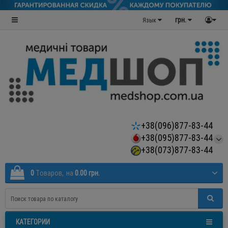
грн.
Язык
+38(096)877-83-44
+38(095)877-83-44
+38(073)877-83-44
0
Tоваров,
на
0.00 грн.
КАТЕГОРИИ