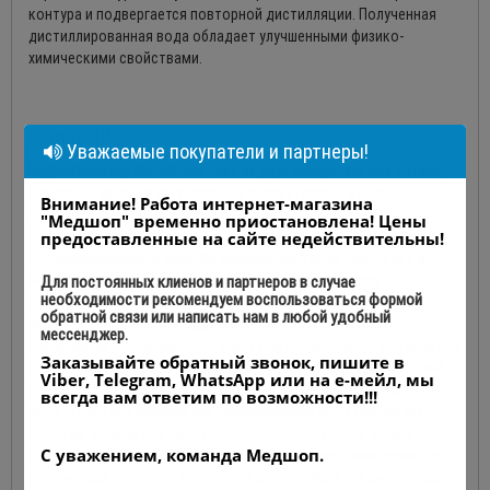
контура и подвергается повторной дистилляции. Полученная
дистиллированная вода обладает улучшенными физико-
химическими свойствами.
Описание:
Уважаемые покупатели и партнеры!
Бидистиллятор DE-10С
состоит из двух испарительных котлов,
конденсаторов со встроенными сепараторами и общего
Внимание! Работа интернет-магазина
электрического блока управления.
"Медшоп" временно приостановлена! Цены
Работа основана на конденсации тщательно
предоставленные на сайте недействительны!
отсепарированного пара. Водопроводная вода поступает в
испарительный котел первого контура и нагревается
Для постоянных клиенов и партнеров в случае
необходимости рекомендуем воспользоваться формой
электронагревателями до кипения. Уровень воды в
обратной связи или написать нам в любой удобный
испарительном котле поддерживается автоматически.
мессенджер.
Образующийся пар, проходя через ряд сепараторов, попадает на
Заказывайте обратный звонок, пишите в
стенки конденсатора, охлаждаемого снаружи водопроводной
Viber, Telegram, WhatsApp или на е-мейл, мы
водой и, конденсируясь, переходит в дистиллированную
всегда вам ответим по возможности!!!
воду. Далее полученная дистиллированная вода наполняет
котёл во втором контуре. После наполнения котла второго
С уважением, команда Медшоп.
контура до рабочей отметки включаются электронагреватели
и происходит процесс повторной дистилляции (бидистилляция).