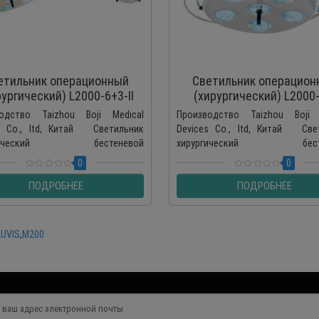
етильник операционный
Светильник операцион
рургический) L2000-6+3-II
(хирургический) L2000-
потолочный
потолочный
одство Taizhou Boji Medical
Производство Taizhou Boji 
s Co., ltd, Китай Светильник
Devices Co., ltd, Китай Све
ргический бестеневой
хирургический бесте
иламповый двухрефлекторный
шестиламповый L2000-6-II предос
0
0
ПОДРОБНЕЕ
ПОДРОБНЕЕ
LUVIS
,
M200