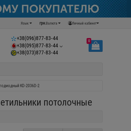
грн.
Язык
Валюта
Личный кабинет
+38(096)877-83-44
0
+38(095)877-83-44
+38(073)877-83-44
тодиодный KD-2036D-2
ветильники потолочные