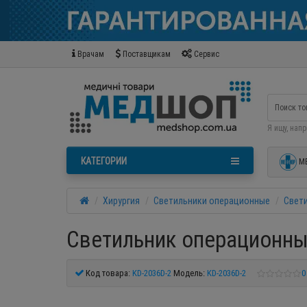
Врачам
Поставщикам
Сервис
Я ищу, нап
КАТЕГОРИИ
М
Хирургия
Светильники операционные
Свет
Светильник операционны
Код товара:
KD-2036D-2
Модель:
KD-2036D-2
0