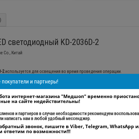
)
D светодиодный KD-2036D-2
ue Co., Китай
D-2
используется для освещения во время проведения операции.
покупатели и партнеры!
бота интернет-магазина "Медшоп" временно приостан
ные на сайте недействительны!
т, высокая яркость.
напряжения.
клиенов и партнеров в случае необходимости рекомендуем воспользов
ли написать нам в любой удобный мессенджер.
обратный звонок, пишите в Viber, Telegram, WhatsApp и
м ответим по возможности!!!