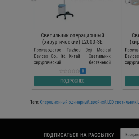
Светильник операционный
Св
(хирургический) L2000-3Е
(хи
передвижной
Производство Taizhou Boji Medical
Произв
Devices Co., ltd, Китай Светильник
Device
хирургический бестеневой
хиру
трехламповый L2000-3Е предоставляет
девят
0
удоб..
L20..
ПОДРОБНЕЕ
Теги:
Операционный
,
одинарный
,
двойной
,
LED светильник
,
ПОДПИСАТЬСЯ НА РАССЫЛКУ