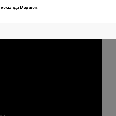
 команда Медшоп.
D светодиодный KD-2036D-2