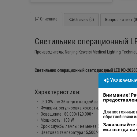
Описание
Отзывы (0)
Вопрос - ответ (0
Светильник операционный LE
Производитель: Nanjing Keweisi Medical Lighting Techniq
Светильник операционный светодиодный LED KD-2036
Уважаемые 
Характеристики:
Внимание! Ра
предоставлен
• LED 3W (по 36 штук в каждой лампе) - холодный све
• Функции: регулировка яркости, широкий диапазон 
Для постоянных 
• Освещение : 80,000/120,000*
обратной связи и
• Мощность : 108 W
Заказывайте 
• Срок службы лампы : не менее 50 000 часов
мы всегда ва
• Цветовая температура : 5,500/4,500 К*