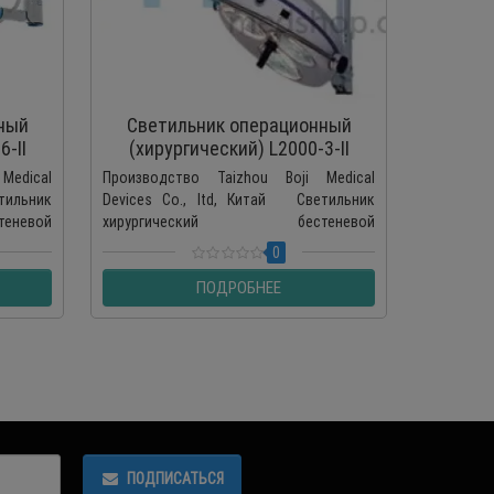
ный
Светильник операционный
Свет
6-II
(хирургический) L2000-3-II
(
потолочный
Medical
Производство Taizhou Boji Medical
Производ
тильник
Devices Co., ltd, Китай Светильник
Devices 
невой
хирургический бестеневой
операци
тавл..
трехламповый L2000-3-II предоставля..
класса, ис
0
ПОДРОБНЕЕ
ПОДПИСАТЬСЯ