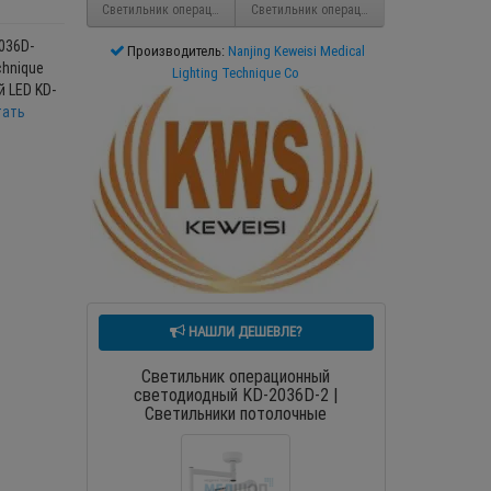
Светильник операционный LED светодиодный KD-2012D-2
Светильник операционный светодиодный K
036D-
Производитель:
Nanjing Keweisi Medical
chnique
Lighting Technique Co
 LED KD-
тать
НАШЛИ ДЕШЕВЛЕ?
Светильник операционный
светодиодный KD-2036D-2 |
Светильники потолочные