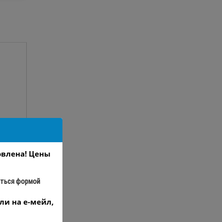
овлена! Цены
аться формой
ли на е-мейл,