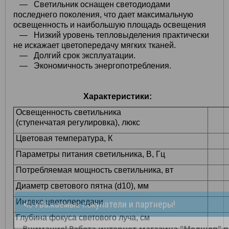
— Светильник оснащен светодиодами
последнего поколения, что дает максимальную
освещенность и наибольшую площадь освещения
— Низкий уровень тепловыделения практически
не искажает цветопередачу мягких тканей.
— Долгий срок эксплуатации.
— Экономичность энергопотребления.
Характеристики:
Освещенность светильника
(ступенчатая регулировка), люкс
Цветовая температура, К
Параметры питания светильника, В, Гц
Потребляемая мощность светильника, вт
Диаметр светового пятна (d10), мм
Индекс цветопередачи
Уважаемые покупатели и партнеры!
Глубина фокуса светового луча, см
Внимание! Работа интернет-магазина "Медшоп" 