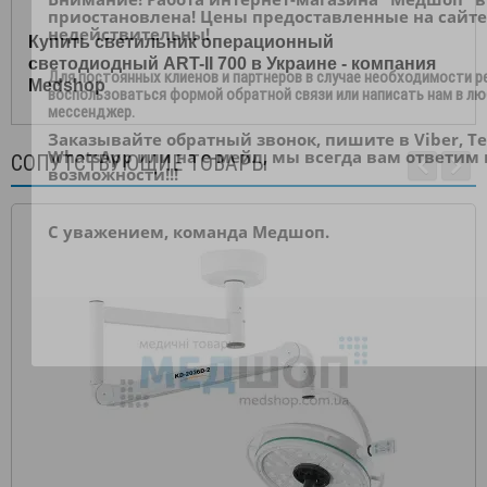
приостановлена! Цены предоставленные на сайте
недействительны!
Купить светильник операционный
светодиодный ART-II 700 в Украине - компания
Для постоянных клиенов и партнеров в случае необходимости 
Medshop
воспользоваться формой обратной связи или написать нам в л
мессенджер.
Заказывайте обратный звонок, пишите в Viber, Te
WhatsApp или на е-мейл, мы всегда вам ответим 
СОПУТСТВУЮЩИЕ ТОВАРЫ
возможности!!!
С уважением, команда Медшоп.