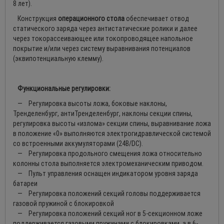
8 лет).
Конструкция
операционного стола
обеспечивает отвод
статического заряда через антистатические ролики и далее
через токорассеивающее или токопроводящее напольное
покрытие и/или через систему выравнивания потенциалов
(эквипотенциальную клемму).
Функциональные регулировки:
— Регулировка высоты ложа, боковые наклоны,
Тренделенбург, антиТренделенбург, наклоны секции спины,
регулировка высоты «излома» секции спины, выравнивание ложа
в положение «0» выполняются электрогидравлической системой
со встроенными аккумуляторами (24В/DC).
— Регулировка продольного смещения ложа относительно
колонны стола выполняется электромеханическим приводом.
— Пульт управления оснащен индикатором уровня заряда
батареи
— Регулировка положений секций головы поддерживается
газовой пружиной с блокировкой
— Регулировка положений секций ног в 5-секционном ложе
поддерживается газовыми пружинами с блокировками, а в 6-