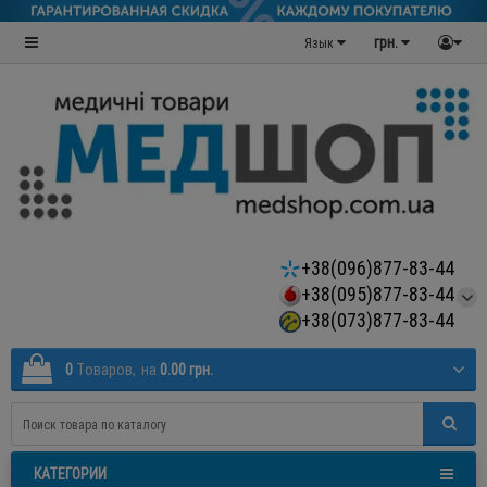
грн.
Язык
+38(096)877-83-44
+38(095)877-83-44
+38(073)877-83-44
0
Tоваров,
на
0.00 грн.
КАТЕГОРИИ