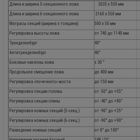
Длина и ширина 5-секционного ложа
2035 x 550 мм
Длина и ширина 6-секционного ложа
2160 x 550 мм
Матрасы секций (ширина х толщина)
500 х 50 мм
Регулировка высоты ложа
от 740 до 1140 мм
Тренделенбург
40°
Антитренделенбург
40°
Боковые наклоны ложа
± 30 °
Продольное смещение ложа
до 400 мм
Регулировка «почечного» моста
до 150 мм
Регулировка секции головы
от -50° до +55°
Регулировка секции спины
от -40° до +80°
Регулировка ножных секций (5-секц.)
от -90° до +25°
Регулировка ножных секций (6-секц.)
от -90° до +90°
Разведение ножных секций
от 0° до 180°
Напряжение питания батарей
24В / DC