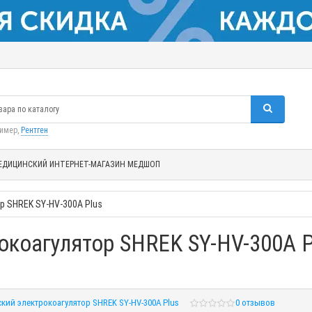
ример,
Рентген
ЕДИЦИНСКИЙ ИНТЕРНЕТ-МАГАЗИН МЕДШОП
 SHREK SY-HV-300A Plus
коагулятор SHREK SY-HV-300A P
кий электрокоагулятор SHREK SY-HV-300А Plus
0 отзывов