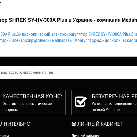
ь
тор SHREK SY-HV-300A Plus в Украине - компания Meds
00A Plus
,
Эндоскопический электрокоагулятор SHREK SY-HV-300А Plus
,
Sha
нтарий
,
Электрохирургические аппараты | Коагуляторы
,
Эндоскопическая х
КАЧЕСТВЕННАЯ КОНСУЛЬТАЦИЯ
БЕЗУПРЕЧНАЯ Р
Ответим на все тематические
Успешно выполненные ко
вопросы.
по всей Украине.
ЛНИТЕЛЬНО
ЛИЧНЫЙ КАБИНЕТ
ители
Личный кабинет