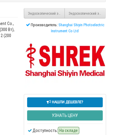
Эндоскопический электрокоагулятор SHREK SY-HV-300B Plus (B)
Эндоскопический электрокоагулятор SHRE
ent Co.,
Производитель:
Shanghai Shiyin Photoelectric
300 Вт),
Instrument Co Ltd
2 (200
НАШЛИ ДЕШЕВЛЕ?
УЗНАТЬ ЦЕНУ
Доступность:
На складе