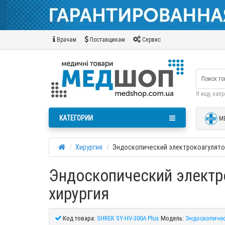
Врачам
Поставщикам
Сервис
Я ищу, нап
КАТЕГОРИИ
М
Хирургия
Эндоскопический электрокоагулятор
Эндоскопический электро
хирургия
Код товара:
SHREK SY-HV-300А Plus
Модель:
Эндоскопичес