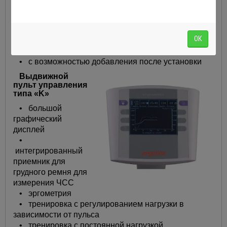
• имеются манжеты различных размеров
Опоры для ног
• опора для ног с мягкой обивкой
ОК
• убираемые вовнутрь
• пара (правый и левый)
• с возможностью добавления после установки
Выдвижной
пульт управления
типа «K»
• большой
графический
дисплей
•
интегрированный
приемник для
грудного ремня для
измерения ЧСС
• эргометрия
• тренировка с регулированием нагрузки в
зависимости от пульса
• тренировка с постоянной нагрузкой