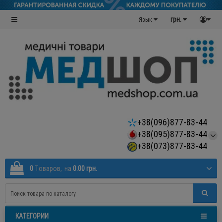
грн.
Язык
+38(096)877-83-44
+38(095)877-83-44
+38(073)877-83-44
0
Tоваров,
на
0.00 грн.
КАТЕГОРИИ