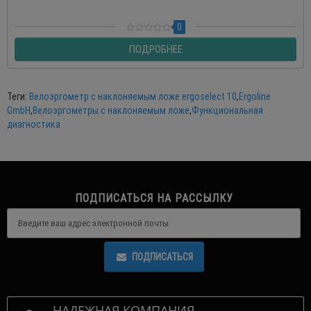
0
ПОДРОБНЕЕ
Теги:
Велоэргометр с наклоняемым ложе ergoselect 10
,
Ergoline
GmbH
,
Велоэргометры с наклоняемым ложе
,
Функциональная
диагностика
ПОДПИСАТЬСЯ НА РАССЫЛКУ
ПОДПИСАТЬСЯ
НАДЕЖНАЯ КОМПАНИЯ