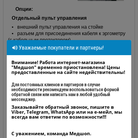
Опции:
Отдельный пульт управления
• внешний пульт управления на стойке
• разъем для присоединения кабеля к эргометру
(с кабельным протектором)
• (без возможности добавления после установки)
Уважаемые покупатели и партнеры!
Автоматическое
измерение
Внимание! Работа интернет-магазина
артериального
"Медшоп" временно приостановлена! Цены
давления
предоставленные на сайте недействительны!
• модуль
Для постоянных клиенов и партнеров в случае
автоматического
необходимости рекомендуем воспользоваться формой
измерения АД
обратной связи или написать нам в любой удобный
мессенджер.
• встроенный в
эргометр (тип «P»
Заказывайте обратный звонок, пишите в
Viber, Telegram, WhatsApp или на е-мейл, мы
или «K»)
всегда вам ответим по возможности!!!
• гнездо
подключения манжеты на пульте управления
• стандартная манжета прилагается
С уважением, команда Медшоп.