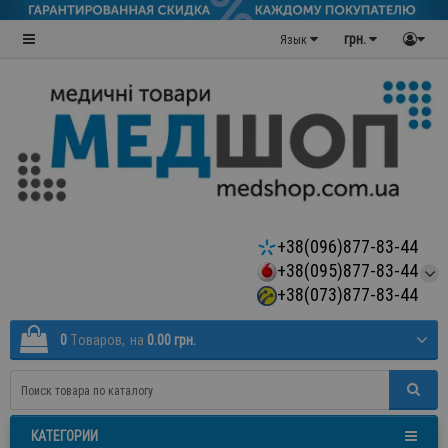
грн.
Язык
+38(096)877-83-44
+38(095)877-83-44
+38(073)877-83-44
0
Tоваров,
на
0.00 грн.
КАТЕГОРИИ