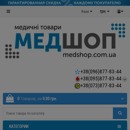
грн.
Язык
+38(096)877-83-44
+38(095)877-83-44
+38(073)877-83-44
0
Tоваров,
на
0.00 грн.
КАТЕГОРИИ