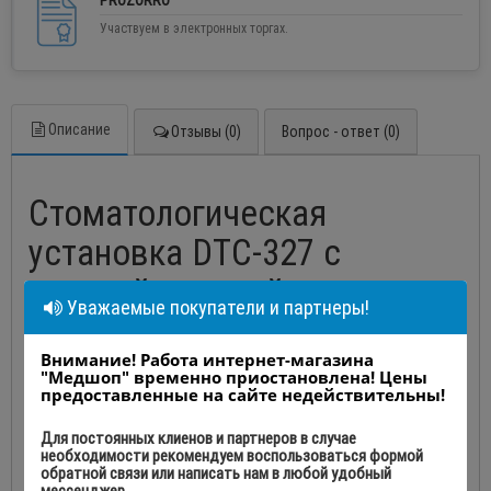
PROZORRO
Участвуем в электронных торгах.
Описание
Отзывы (0)
Вопрос - ответ (0)
Стоматологическая
установка DTC-327 с
верхней подачей
Уважаемые покупатели и партнеры!
Производство Foshan Chuangxin Medical Apparatus Co., LTD., Китай
Внимание! Работа интернет-магазина
"Медшоп" временно приостановлена! Цены
предоставленные на сайте недействительны!
Универсальная
пневмоэлектрическая стоматологическая
Для постоянных клиенов и партнеров в случае
установка DTC-327
имиджевого класса имеет
необходимости рекомендуем воспользоваться формой
обратной связи или написать нам в любой удобный
электромеханическое кресло, нижний подвод инструментов, 3
мессенджер.