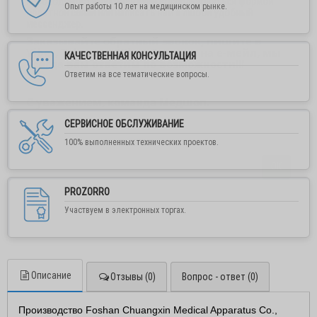
необходимости рекомендуем воспользоваться формой
Опыт работы 10 лет на медицинском рынке.
обратной связи или написать нам в любой удобный
мессенджер.
Заказывайте обратный звонок, пишите в
Viber, Telegram, WhatsApp или на е-мейл, мы
КАЧЕСТВЕННАЯ КОНСУЛЬТАЦИЯ
всегда вам ответим по возможности!!!
Ответим на все тематические вопросы.
С уважением, команда Медшоп.
СЕРВИСНОЕ ОБСЛУЖИВАНИЕ
100% выполненных технических проектов.
ОК
PROZORRO
Участвуем в электронных торгах.
Описание
Отзывы (0)
Вопрос - ответ (0)
Производство Foshan Chuangxin Medical Apparatus Co.,