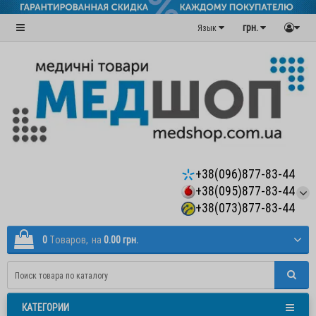
грн.
Язык
+38(096)877-83-44
+38(095)877-83-44
+38(073)877-83-44
0
Tоваров,
на
0.00 грн.
КАТЕГОРИИ