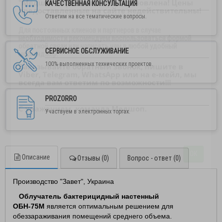
"Медшоп" временно приостановлена! Цены
КАЧЕСТВЕННАЯ КОНСУЛЬТАЦИЯ
предоставленные на сайте недействительны!
Ответим на все тематические вопросы.
Для постоянных клиенов и партнеров в случае
необходимости рекомендуем воспользоваться формой
обратной связи или написать нам в любой удобный
СЕРВИСНОЕ ОБСЛУЖИВАНИЕ
мессенджер.
100% выполненных технических проектов.
Заказывайте обратный звонок, пишите в
Viber, Telegram, WhatsApp или на е-мейл, мы
всегда вам ответим по возможности!!!
PROZORRO
С уважением, команда Медшоп.
Участвуем в электронных торгах.
ОК
Описание
Отзывы (0)
Вопрос - ответ (0)
Производство "Завет", Украина
Облучатель бактерицидный настенный
ОБН-75М
является оптимальным решением для
обеззараживания помещений среднего объема.