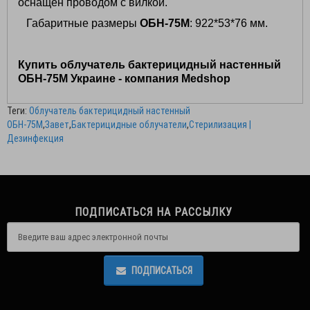
оснащен проводом с вилкой.
Габаритные размеры
ОБН-75М
: 922*53*76 мм.
Купить облучатель бактерицидный настенный
ОБН-75М Украине - компания Medshop
Теги:
Облучатель бактерицидный настенный
ОБН-75М
,
Завет
,
Бактерицидные облучатели
,
Стерилизация |
Дезинфекция
ПОДПИСАТЬСЯ НА РАССЫЛКУ
ПОДПИСАТЬСЯ