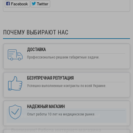
Facebook
Twitter
ПОЧЕМУ ВЫБИРАЮТ НАС
ДОСТАВКА
Профессионально решаем габаритные задачи.
БЕЗУПРЕЧНАЯ РЕПУТАЦИЯ
Успешно выполненные контракты по всей Украине.
НАДЕЖНЫЙ МАГАЗИН
Опыт работы 10 лет на медицинском рынке.
Уважаемые покупатели и партнеры!
Внимание! Работа интернет-магазина