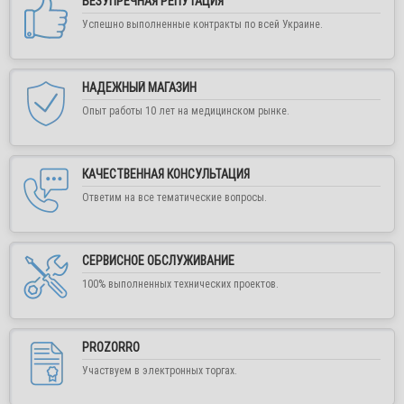
БЕЗУПРЕЧНАЯ РЕПУТАЦИЯ
Внимание! Работа интернет-магазина
Успешно выполненные контракты по всей Украине.
"Медшоп" временно приостановлена! Цены
предоставленные на сайте недействительны!
Для постоянных клиенов и партнеров в случае
НАДЕЖНЫЙ МАГАЗИН
необходимости рекомендуем воспользоваться формой
обратной связи или написать нам в любой удобный
Опыт работы 10 лет на медицинском рынке.
мессенджер.
Заказывайте обратный звонок, пишите в
Viber, Telegram, WhatsApp или на е-мейл, мы
всегда вам ответим по возможности!!!
КАЧЕСТВЕННАЯ КОНСУЛЬТАЦИЯ
Ответим на все тематические вопросы.
С уважением, команда Медшоп.
СЕРВИСНОЕ ОБСЛУЖИВАНИЕ
100% выполненных технических проектов.
ОК
PROZORRO
Участвуем в электронных торгах.